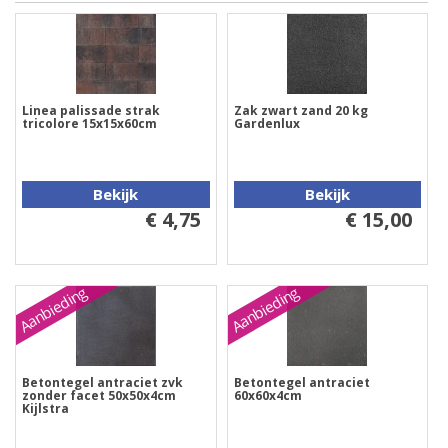
Linea palissade strak
Zak zwart zand 20 kg
tricolore 15x15x60cm
Gardenlux
Bekijk
Bekijk
€ 4,75
€ 15,00
Aanbieding
Aanbieding
Betontegel antraciet zvk
Betontegel antraciet
zonder facet 50x50x4cm
60x60x4cm
Kijlstra