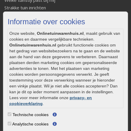
Strakke tuin inrichten
Legverbanden gebakken bestrating
Informatie over cookies
Onderhoud van gebakken bestrating
Aanlegtips voor gebakken bestrating
Onze website,
Onlinetuinwarenhuis.nl
, maakt gebruik van
Zelf een terras aanleggen
cookies en daarmee vergelijkbare technieken.
Kleine stadstuin inrichten
Onlinetuinwarenhuis.nl
gebruikt functionele cookies om
het gedrag van websitebezoekers na te gaan en de website
0320 – 219170
aan de hand van deze gegevens te verbeteren. Daarnaast
plaatsen derden marketing cookies om gepersonaliseerde
Kaapstanderweg 41
advertenties te tonen. Met het plaatsen van marketing
8243 RB Lelystad
cookies worden persoonsgegevens verwerkt. Je geeft
info@onlinetuinwarenhuis.nl
toestemming voor deze verwerking wanneer je hieronder
een vinkje plaatst. Wil je niet alle cookies accepteren? Dan
Routebeschrijving
kan je dit op ieder moment aanpassen in de instellingen.
Openingstijden
Lees voor meer informatie onze
privacy- en
cookieverklaring
.
Maandag
08:00 - 17:00
Dinsdag
08:00 - 17:00
Technische cookies
Woensdag
08:00 - 17:00
Analytische cookies
Donderdag
08:00 - 17:00