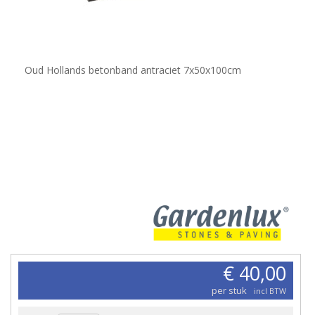
Oud Hollands betonband antraciet 7x50x100cm
€ 40,00
per stuk
incl BTW