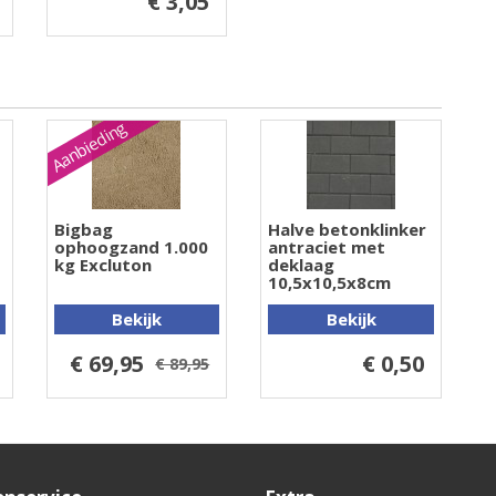
€ 3,05
Aanbieding
Bigbag
Halve betonklinker
ophoogzand 1.000
antraciet met
kg Excluton
deklaag
10,5x10,5x8cm
Bekijk
Bekijk
€ 69,95
€ 0,50
€ 89,95