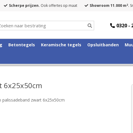
2
Scherpe prijzen.
Ook offertes op maat
Showroom 11.000 m
.
Sn
0320 - 
ng
Betontegels
Keramische tegels
Opsluitbanden
Muu
rt 6x25x50cm
o palissadeband zwart 6x25x50cm