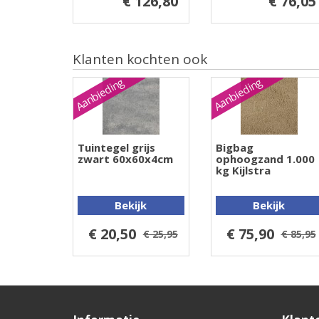
€ 126,80
€ 76,05
Klanten kochten ook
Aanbieding
Aanbieding
Tuintegel grijs
Bigbag
zwart 60x60x4cm
ophoogzand 1.000
kg Kijlstra
Bekijk
Bekijk
€ 20,50
€ 75,90
€ 25,95
€ 85,95