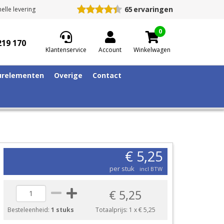
65
ervaringen
elle levering
0
219 170
Klantenservice
Account
Winkelwagen
relementen
Overige
Contact
€ 5,25
per stuk
incl BTW
€ 5,25
Besteleenheid:
1 stuks
Totaalprijs:
1
x
€ 5,25