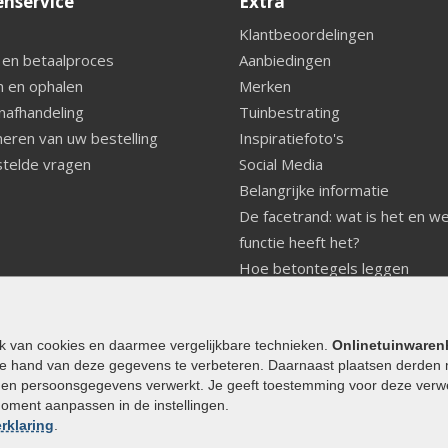
enservice
Extra
Klantbeoordelingen
 en betaalproces
Aanbiedingen
 en ophalen
Merken
nafhandeling
Tuinbestrating
eren van uw bestelling
Inspiratiefoto's
telde vragen
Social Media
Belangrijke informatie
De facetrand: wat is het en w
functie heeft het?
Hoe betontegels leggen
Fundering voor betonstenen
aanleggen
Welke tuinstijl past bij mij
ik van cookies en daarmee vergelijkbare technieken.
Onlinetuinwaren
e hand van deze gegevens te verbeteren. Daarnaast plaatsen derden 
Strakke tuin inrichten
den persoonsgegevens verwerkt. Je geeft toestemming voor deze verwerk
Legverbanden gebakken bestr
moment aanpassen in de instellingen.
Onderhoud van gebakken best
rklaring
.