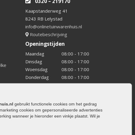
0320 – 219170
Kaapstanderweg 41
8243 RB Lelystad
info@onlinetuinwarenhuis.nl
Routebeschrijving
Openingstijden
Maandag
08:00 - 17:00
Dinsdag
08:00 - 17:00
elke
Woensdag
08:00 - 17:00
Donderdag
08:00 - 17:00
Vrijdag
08:00 - 17:00
Zaterdag
08:00 - 15.00
Zondag
Gesloten
huis.nl
gebruikt functionele cookies om het gedrag
marketing cookies om gepersonaliseerde advertenties
ing wanneer je hieronder een vinkje plaatst. Wil je
ating
rating