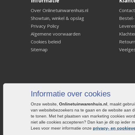
Informatie
Klant
Over Onlinetuinwarenhuis.nl
Contact
Showtuin, winkel & opslag
Bestel-
Privacy Policy
Leveren
Algemene voorwaarden
Klachte
Cookies beleid
Retourn
Sitemap
Veelges
Informatie over cookies
Onze website,
Onlinetuinwarenhuis.nl
, maakt gebru
van websitebezoekers na te gaan en de website aan d
te tonen. Met het plaatsen van marketing cookies wor
niet alle cookies accepteren? Dan kan je dit op ieder 
Lees voor meer informatie onze
privacy- en cookieve