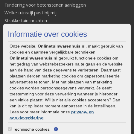
Fundering voor betonstenen aanleggen
Welke tuinstijl past bij mij
Strakke tuin inrichten
Legverbanden gebakken bestrating
Informatie over cookies
Onderhoud van gebakken bestrating
Aanlegtips voor gebakken bestrating
Onze website,
Onlinetuinwarenhuis.nl
, maakt gebruik van
Zelf een terras aanleggen
cookies en daarmee vergelijkbare technieken.
Onlinetuinwarenhuis.nl
gebruikt functionele cookies om
Kleine stadstuin inrichten
het gedrag van websitebezoekers na te gaan en de website
0320 – 219170
aan de hand van deze gegevens te verbeteren. Daarnaast
plaatsen derden marketing cookies om gepersonaliseerde
Kaapstanderweg 41
advertenties te tonen. Met het plaatsen van marketing
8243 RB Lelystad
cookies worden persoonsgegevens verwerkt. Je geeft
info@onlinetuinwarenhuis.nl
toestemming voor deze verwerking wanneer je hieronder
een vinkje plaatst. Wil je niet alle cookies accepteren? Dan
Routebeschrijving
kan je dit op ieder moment aanpassen in de instellingen.
Openingstijden
Lees voor meer informatie onze
privacy- en
cookieverklaring
.
Maandag
08:00 - 17:00
Dinsdag
08:00 - 17:00
Technische cookies