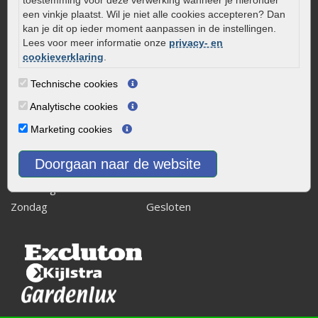
toestemming voor deze verwerking wanneer je hieronder
8243 RB Lelystad
een vinkje plaatst. Wil je niet alle cookies accepteren? Dan
kan je dit op ieder moment aanpassen in de instellingen.
info@onlinetuinwarenhuis.nl
Lees voor meer informatie onze
privacy- en
Routebeschrijving
cookieverklaring
.
Openingstijden
Technische cookies
Maandag
08:00 - 17:00
Analytische cookies
Dinsdag
08:00 - 17:00
Marketing cookies
Woensdag
08:00 - 17:00
Donderdag
08:00 - 17:00
Doorgaan naar de website
Vrijdag
08:00 - 17:00
Zaterdag
08:00 - 15.00
Zondag
Gesloten