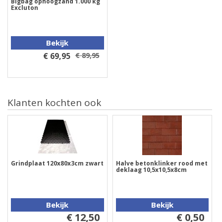
Bigbag ophoogzand 1.000 kg
Excluton
Bekijk
€ 69,95
€ 89,95
Klanten kochten ook
Grindplaat 120x80x3cm zwart
Halve betonklinker rood met
deklaag 10,5x10,5x8cm
Bekijk
Bekijk
€ 12,50
€ 0,50