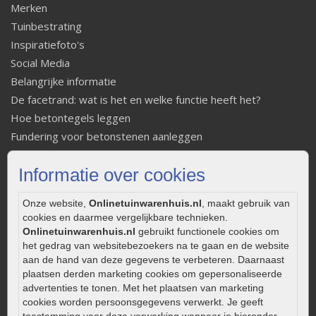
Merken
Tuinbestrating
Inspiratiefoto's
Social Media
Belangrijke informatie
De facetrand: wat is het en welke functie heeft het?
Hoe betontegels leggen
Fundering voor betonstenen aanleggen
Welke tuinstijl past bij mij
Informatie over cookies
Strakke tuin inrichten
Legverbanden gebakken bestrating
Onze website,
Onlinetuinwarenhuis.nl
, maakt gebruik van
Onderhoud van gebakken bestrating
cookies en daarmee vergelijkbare technieken.
Aanlegtips voor gebakken bestrating
Onlinetuinwarenhuis.nl
gebruikt functionele cookies om
Zelf een terras aanleggen
het gedrag van websitebezoekers na te gaan en de website
aan de hand van deze gegevens te verbeteren. Daarnaast
Kleine stadstuin inrichten
plaatsen derden marketing cookies om gepersonaliseerde
0320 – 219170
advertenties te tonen. Met het plaatsen van marketing
cookies worden persoonsgegevens verwerkt. Je geeft
Kaapstanderweg 41