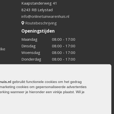
Kaapstanderweg 41
8243 RB Lelystad
info@onlinetuinwarenhuis.nl
Routebeschrijving
Openingstijden
Maandag
08:00 - 17:00
Dinsdag
08:00 - 17:00
elke
Woensdag
08:00 - 17:00
Donderdag
08:00 - 17:00
Vrijdag
08:00 - 17:00
Zaterdag
08:00 - 15.00
Zondag
Gesloten
huis.nl
gebruikt functionele cookies om het gedrag
marketing cookies om gepersonaliseerde advertenties
ing wanneer je hieronder een vinkje plaatst. Wil je
ating
rating
trating