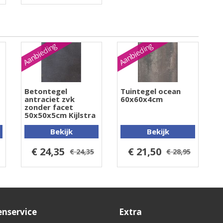
Aanbieding
Aanbieding
Betontegel
Tuintegel ocean
antraciet zvk
60x60x4cm
zonder facet
50x50x5cm Kijlstra
Bekijk
Bekijk
€ 24,35
€ 21,50
€ 24,35
€ 28,95
enservice
Extra