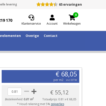
65
ervaringen
elle levering
0
219 170
Klantenservice
Account
Winkelwagen
relementen
Overige
Contact
€ 68,05
per m2
incl BTW
€ 55,12
2
Besteleenheid:
0.81 m
Totaalprijs:
0.81
x
€ 68,05
* Houd rekening met 5%
snijverlies