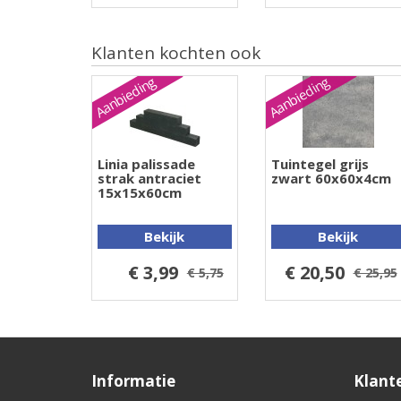
Klanten kochten ook
Aanbieding
Aanbieding
Linia palissade
Tuintegel grijs
strak antraciet
zwart 60x60x4cm
15x15x60cm
Bekijk
Bekijk
€ 3,99
€ 20,50
€ 5,75
€ 25,95
Informatie
Klant