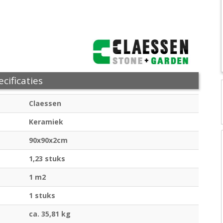
cificaties
Claessen
Keramiek
90x90x2cm
1,23 stuks
1 m2
1 stuks
ca. 35,81 kg