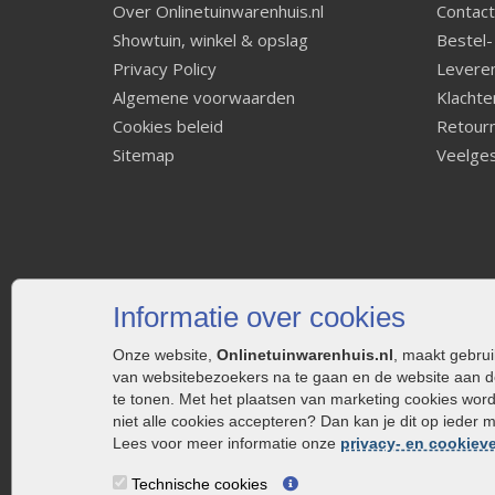
Over Onlinetuinwarenhuis.nl
Contact
Showtuin, winkel & opslag
Bestel-
Privacy Policy
Leveren
Algemene voorwaarden
Klachte
Cookies beleid
Retourn
Sitemap
Veelges
Informatie over cookies
Onze website,
Onlinetuinwarenhuis.nl
, maakt gebru
van websitebezoekers na te gaan en de website aan d
te tonen. Met het plaatsen van marketing cookies wor
niet alle cookies accepteren? Dan kan je dit op ieder 
Lees voor meer informatie onze
privacy- en cookieve
Technische cookies