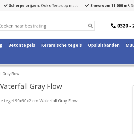
2
Scherpe prijzen.
Ook offertes op maat
Showroom 11.000 m
.
Sn
0320 - 
ng
Betontegels
Keramische tegels
Opsluitbanden
Muu
l Gray Flow
aterfall Gray Flow
e tegel 90x90x2 cm Waterfall Gray Flow