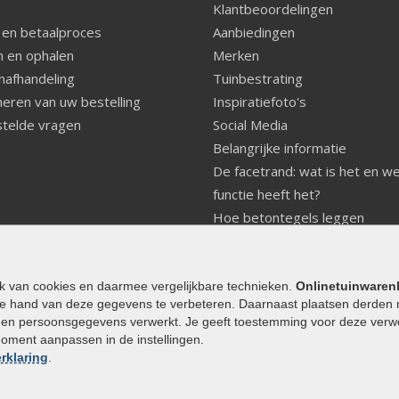
Klantbeoordelingen
 en betaalproces
Aanbiedingen
 en ophalen
Merken
nafhandeling
Tuinbestrating
eren van uw bestelling
Inspiratiefoto's
telde vragen
Social Media
Belangrijke informatie
De facetrand: wat is het en w
functie heeft het?
Hoe betontegels leggen
Fundering voor betonstenen
aanleggen
Welke tuinstijl past bij mij
ik van cookies en daarmee vergelijkbare technieken.
Onlinetuinwaren
e hand van deze gegevens te verbeteren. Daarnaast plaatsen derden 
Strakke tuin inrichten
den persoonsgegevens verwerkt. Je geeft toestemming voor deze verwerk
Legverbanden gebakken bestr
moment aanpassen in de instellingen.
Onderhoud van gebakken best
rklaring
.
Aanlegtips voor gebakken bes