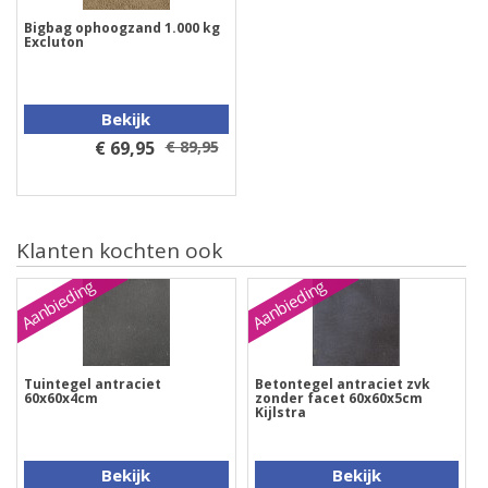
Bigbag ophoogzand 1.000 kg
Excluton
Bekijk
€ 69,95
€ 89,95
Klanten kochten ook
Aanbieding
Aanbieding
Tuintegel antraciet
Betontegel antraciet zvk
60x60x4cm
zonder facet 60x60x5cm
Kijlstra
Bekijk
Bekijk