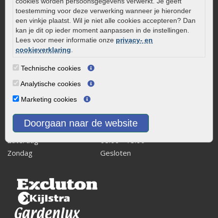
cookies worden persoonsgegevens verwerkt. Je geeft
Kaapstanderweg 41
toestemming voor deze verwerking wanneer je hieronder
8243 RB Lelystad
een vinkje plaatst. Wil je niet alle cookies accepteren? Dan
kan je dit op ieder moment aanpassen in de instellingen.
info@onlinetuinwarenhuis.nl
Lees voor meer informatie onze
privacy- en
Routebeschrijving
cookieverklaring
.
Openingstijden
Technische cookies
Maandag
08:00 - 17:00
Analytische cookies
Dinsdag
08:00 - 17:00
Marketing cookies
Woensdag
08:00 - 17:00
Donderdag
08:00 - 17:00
Doorgaan naar de website
Vrijdag
08:00 - 17:00
Zaterdag
08:00 - 15.00
Zondag
Gesloten