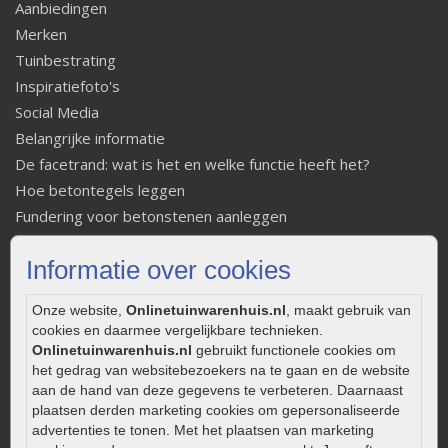
Aanbiedingen
Merken
Tuinbestrating
Inspiratiefoto's
Social Media
Belangrijke informatie
De facetrand: wat is het en welke functie heeft het?
Hoe betontegels leggen
Fundering voor betonstenen aanleggen
Welke tuinstijl past bij mij
Informatie over cookies
Strakke tuin inrichten
Legverbanden gebakken bestrating
Onze website,
Onlinetuinwarenhuis.nl
, maakt gebruik van
Onderhoud van gebakken bestrating
cookies en daarmee vergelijkbare technieken.
Aanlegtips voor gebakken bestrating
Onlinetuinwarenhuis.nl
gebruikt functionele cookies om
Zelf een terras aanleggen
het gedrag van websitebezoekers na te gaan en de website
aan de hand van deze gegevens te verbeteren. Daarnaast
Kleine stadstuin inrichten
plaatsen derden marketing cookies om gepersonaliseerde
0320 – 219170
advertenties te tonen. Met het plaatsen van marketing