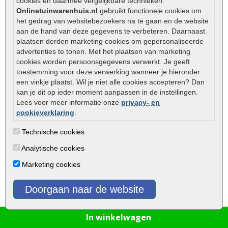
cookies en daarmee vergelijkbare technieken.
Onlinetuinwarenhuis.nl
gebruikt functionele cookies om
het gedrag van websitebezoekers na te gaan en de website
aan de hand van deze gegevens te verbeteren. Daarnaast
plaatsen derden marketing cookies om gepersonaliseerde
Infinity Stones Greige 60x60x4cm
advertenties te tonen. Met het plaatsen van marketing
cookies worden persoonsgegevens verwerkt. Je geeft
toestemming voor deze verwerking wanneer je hieronder
een vinkje plaatst. Wil je niet alle cookies accepteren? Dan
kan je dit op ieder moment aanpassen in de instellingen.
Lees voor meer informatie onze
privacy- en
cookieverklaring
.
Technische cookies
Analytische cookies
Marketing cookies
Doorgaan naar de website
€ 27,50
per m2
incl BTW
In winkelwagen