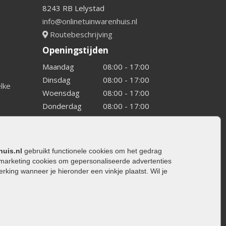
8243 RB Lelystad
info@onlinetuinwarenhuis.nl
Routebeschrijving
Openingstijden
Maandag
08:00 - 17:00
Dinsdag
08:00 - 17:00
elke
Woensdag
08:00 - 17:00
Donderdag
08:00 - 17:00
Vrijdag
08:00 - 17:00
Zaterdag
08:00 - 15.00
Zondag
Gesloten
huis.nl
gebruikt functionele cookies om het gedrag
marketing cookies om gepersonaliseerde advertenties
ing wanneer je hieronder een vinkje plaatst. Wil je
ating
rating
trating