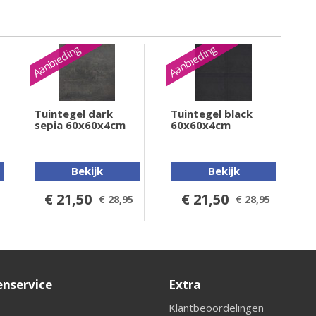
Aanbieding
Aanbieding
Tuintegel dark
Tuintegel black
sepia 60x60x4cm
60x60x4cm
Bekijk
Bekijk
€ 21,50
€ 21,50
€ 28,95
€ 28,95
enservice
Extra
Klantbeoordelingen