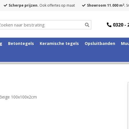
2
Scherpe prijzen.
Ook offertes op maat
Showroom 11.000 m
.
Sn
0320 - 
ng
Betontegels
Keramische tegels
Opsluitbanden
Muu
l Beige 100x100x2cm