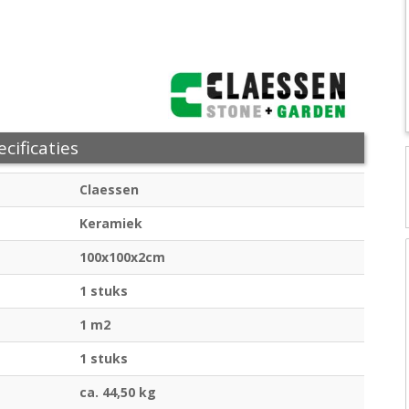
cificaties
Claessen
Keramiek
100x100x2cm
1 stuks
1 m2
1 stuks
ca. 44,50 kg