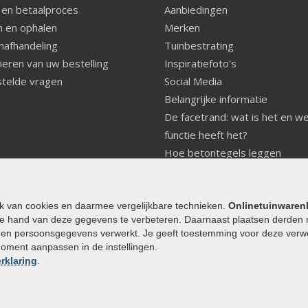
 en betaalproces
Aanbiedingen
 en ophalen
Merken
nafhandeling
Tuinbestrating
eren van uw bestelling
Inspiratiefoto's
telde vragen
Social Media
Belangrijke informatie
De facetrand: wat is het en w
functie heeft het?
Hoe betontegels leggen
Fundering voor betonstenen
aanleggen
Welke tuinstijl past bij mij
ik van cookies en daarmee vergelijkbare technieken.
Onlinetuinwaren
e hand van deze gegevens te verbeteren. Daarnaast plaatsen derden 
Strakke tuin inrichten
den persoonsgegevens verwerkt. Je geeft toestemming voor deze verwerk
Legverbanden gebakken bestr
moment aanpassen in de instellingen.
Onderhoud van gebakken best
rklaring
.
Aanlegtips voor gebakken bes
Zelf een terras aanleggen