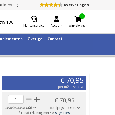
65
ervaringen
elle levering
0
219 170
Klantenservice
Account
Winkelwagen
relementen
Overige
Contact
€ 70,95
per m2
incl BTW
€ 70,95
2
Besteleenheid:
1.00 m
Totaalprijs:
1
x
€ 70,95
* Houd rekening met 5%
snijverlies