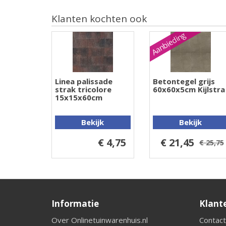
Klanten kochten ook
Aanbieding
Linea palissade
Betontegel grijs
strak tricolore
60x60x5cm Kijlstra
15x15x60cm
Bekijk
Bekijk
€ 4,75
€ 21,45
€ 25,75
Informatie
Klant
Over Onlinetuinwarenhuis.nl
Contact