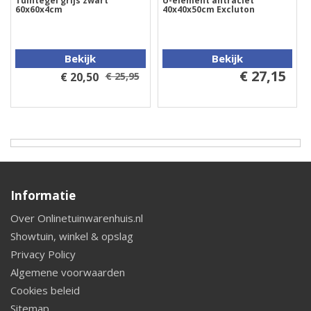
Tuintegel grijs zwart
U-element antraciet
60x60x4cm
40x40x50cm Excluton
Bekijk
Bekijk
€ 27,15
€ 20,50
€ 25,95
Informatie
Over Onlinetuinwarenhuis.nl
Showtuin, winkel & opslag
Privacy Policy
Algemene voorwaarden
Cookies beleid
Sitemap