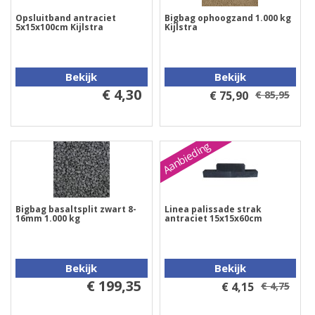
Opsluitband antraciet
Bigbag ophoogzand 1.000 kg
5x15x100cm Kijlstra
Kijlstra
Bekijk
Bekijk
€ 4,30
€ 75,90
€ 85,95
Aanbieding
Bigbag basaltsplit zwart 8-
Linea palissade strak
16mm 1.000 kg
antraciet 15x15x60cm
Bekijk
Bekijk
€ 199,35
€ 4,15
€ 4,75