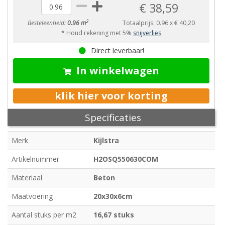
€ 38,59
2
Besteleenheid:
0.96 m
Totaalprijs:
0.96
x
€ 40,20
* Houd rekening met 5%
snijverlies
Direct leverbaar!
In winkelwagen
klik hier voor korting
Specificaties
Merk
Kijlstra
Artikelnummer
H2OSQ550630COM
Materiaal
Beton
Maatvoering
20x30x6cm
Aantal stuks per m2
16,67 stuks