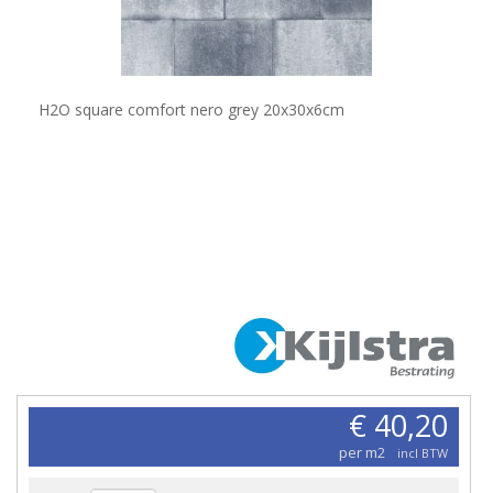
H2O square comfort nero grey 20x30x6cm
€ 40,20
per m2
incl BTW