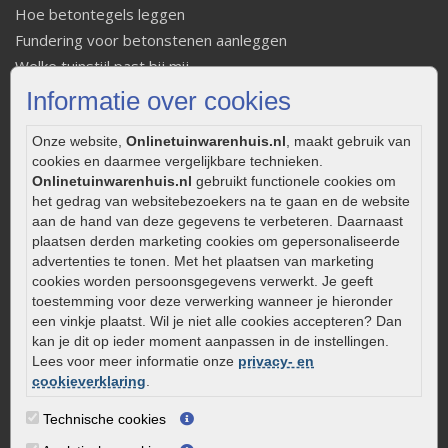
Hoe betontegels leggen
Fundering voor betonstenen aanleggen
Welke tuinstijl past bij mij
Strakke tuin inrichten
Informatie over cookies
Legverbanden gebakken bestrating
Onze website,
Onlinetuinwarenhuis.nl
, maakt gebruik van
Onderhoud van gebakken bestrating
cookies en daarmee vergelijkbare technieken.
Aanlegtips voor gebakken bestrating
Onlinetuinwarenhuis.nl
gebruikt functionele cookies om
Zelf een terras aanleggen
het gedrag van websitebezoekers na te gaan en de website
Kleine stadstuin inrichten
aan de hand van deze gegevens te verbeteren. Daarnaast
plaatsen derden marketing cookies om gepersonaliseerde
0320 – 219170
advertenties te tonen. Met het plaatsen van marketing
cookies worden persoonsgegevens verwerkt. Je geeft
Kaapstanderweg 41
toestemming voor deze verwerking wanneer je hieronder
8243 RB Lelystad
een vinkje plaatst. Wil je niet alle cookies accepteren? Dan
info@onlinetuinwarenhuis.nl
kan je dit op ieder moment aanpassen in de instellingen.
Lees voor meer informatie onze
privacy- en
Routebeschrijving
cookieverklaring
.
Openingstijden
Technische cookies
Maandag
08:00 - 17:00