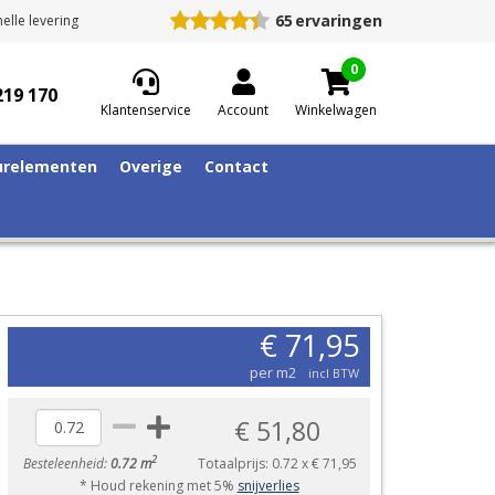
65
ervaringen
elle levering
0
219 170
Klantenservice
Account
Winkelwagen
relementen
Overige
Contact
€ 71,95
per m2
incl BTW
€ 51,80
2
Besteleenheid:
0.72 m
Totaalprijs:
0.72
x
€ 71,95
* Houd rekening met 5%
snijverlies