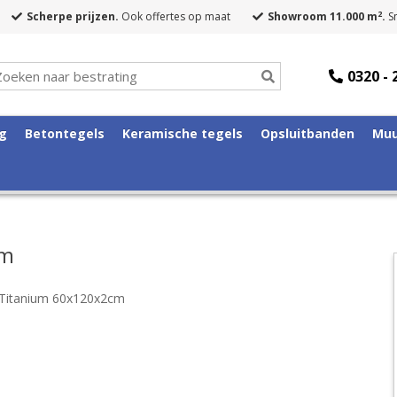
2
Scherpe prijzen.
Ook offertes op maat
Showroom 11.000 m
.
Sn
0320 - 
ng
Betontegels
Keramische tegels
Opsluitbanden
Muu
cm
 Titanium 60x120x2cm