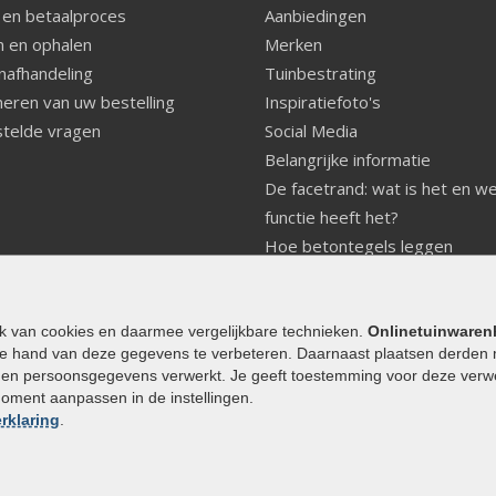
 en betaalproces
Aanbiedingen
 en ophalen
Merken
nafhandeling
Tuinbestrating
eren van uw bestelling
Inspiratiefoto's
telde vragen
Social Media
Belangrijke informatie
De facetrand: wat is het en w
functie heeft het?
Hoe betontegels leggen
Fundering voor betonstenen
aanleggen
Welke tuinstijl past bij mij
ik van cookies en daarmee vergelijkbare technieken.
Onlinetuinwaren
e hand van deze gegevens te verbeteren. Daarnaast plaatsen derden 
Strakke tuin inrichten
den persoonsgegevens verwerkt. Je geeft toestemming voor deze verwerk
Legverbanden gebakken bestr
moment aanpassen in de instellingen.
Onderhoud van gebakken best
rklaring
.
Aanlegtips voor gebakken bes
Zelf een terras aanleggen