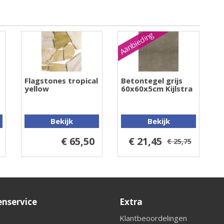
Aanbieding
Flagstones tropical
Betontegel grijs
yellow
60x60x5cm Kijlstra
Bekijk
Bekijk
€ 65,50
€ 21,45
€ 25,75
enservice
Extra
Klantbeoordelingen