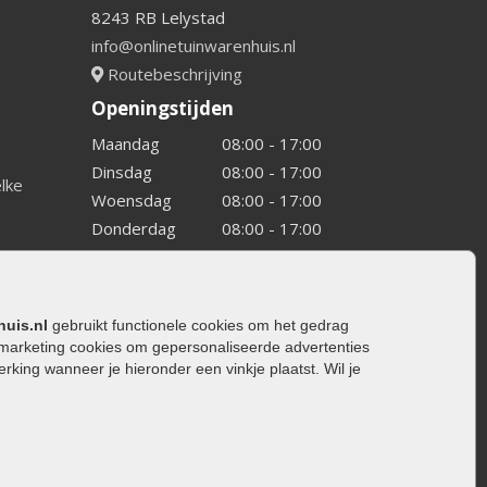
8243 RB Lelystad
info@onlinetuinwarenhuis.nl
Routebeschrijving
Openingstijden
Maandag
08:00 - 17:00
Dinsdag
08:00 - 17:00
elke
Woensdag
08:00 - 17:00
Donderdag
08:00 - 17:00
Vrijdag
08:00 - 17:00
Zaterdag
08:00 - 15.00
Zondag
Gesloten
huis.nl
gebruikt functionele cookies om het gedrag
marketing cookies om gepersonaliseerde advertenties
ing wanneer je hieronder een vinkje plaatst. Wil je
ating
rating
trating