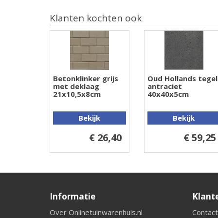
Klanten kochten ook
Betonklinker grijs
Oud Hollands tegel
met deklaag
antraciet
21x10,5x8cm
40x40x5cm
Bekijk
Bekijk
€ 26,40
€ 59,25
Informatie
Klant
Over Onlinetuinwarenhuis.nl
Contact