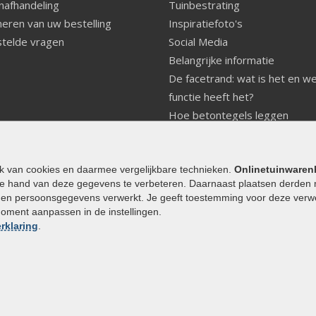
nafhandeling
Tuinbestrating
eren van uw bestelling
Inspiratiefoto's
telde vragen
Social Media
Belangrijke informatie
De facetrand: wat is het en w
functie heeft het?
Hoe betontegels leggen
Fundering voor betonstenen
aanleggen
Welke tuinstijl past bij mij
ik van cookies en daarmee vergelijkbare technieken.
Onlinetuinwaren
e hand van deze gegevens te verbeteren. Daarnaast plaatsen derden 
Strakke tuin inrichten
den persoonsgegevens verwerkt. Je geeft toestemming voor deze verwerk
Legverbanden gebakken bestr
moment aanpassen in de instellingen.
Onderhoud van gebakken best
rklaring
.
Aanlegtips voor gebakken bes
Zelf een terras aanleggen
Kleine stadstuin inrichten