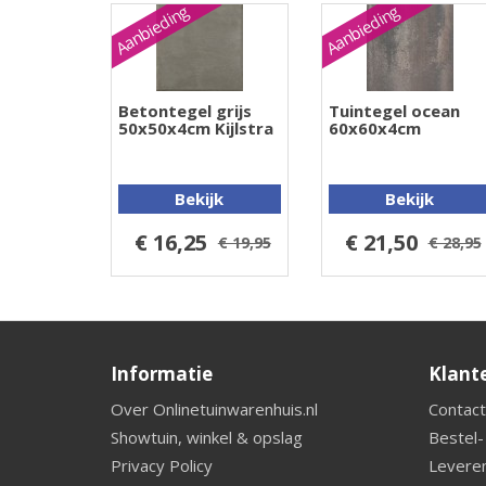
Aanbieding
Aanbieding
Betontegel grijs
Tuintegel ocean
50x50x4cm Kijlstra
60x60x4cm
Bekijk
Bekijk
€ 16,25
€ 21,50
€ 19,95
€ 28,95
Informatie
Klant
Over Onlinetuinwarenhuis.nl
Contact
Showtuin, winkel & opslag
Bestel-
Privacy Policy
Leveren