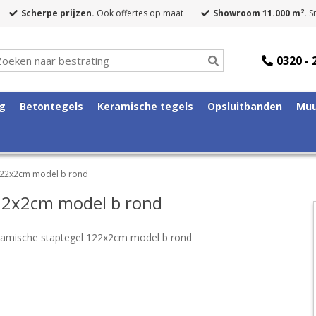
2
Scherpe prijzen.
Ook offertes op maat
Showroom 11.000 m
.
Sn
0320 - 
ng
Betontegels
Keramische tegels
Opsluitbanden
Muu
122x2cm model b rond
22x2cm model b rond
amische staptegel 122x2cm model b rond