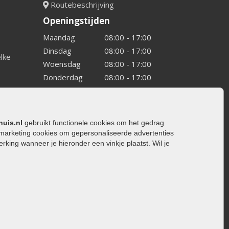
Routebeschrijving
Openingstijden
Maandag
08:00 - 17:00
Dinsdag
08:00 - 17:00
elke
Woensdag
08:00 - 17:00
Donderdag
08:00 - 17:00
Vrijdag
08:00 - 17:00
Zaterdag
08:00 - 15.00
Zondag
Gesloten
huis.nl
gebruikt functionele cookies om het gedrag
marketing cookies om gepersonaliseerde advertenties
ing wanneer je hieronder een vinkje plaatst. Wil je
ating
rating
trating