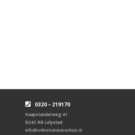
0320 – 219170
Kaapstanderweg 41
8243 RB Lelystad
info@onlinetuinwarenhuis.nl