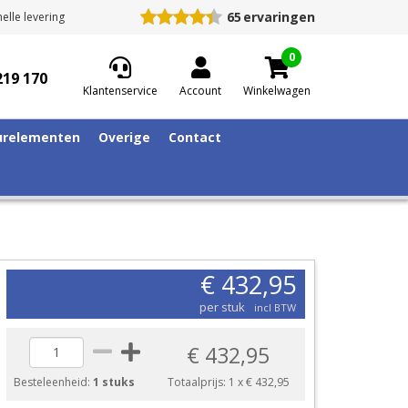
65
ervaringen
elle levering
0
219 170
Klantenservice
Account
Winkelwagen
relementen
Overige
Contact
€ 432,95
per stuk
incl BTW
€ 432,95
Besteleenheid:
1 stuks
Totaalprijs:
1
x
€ 432,95