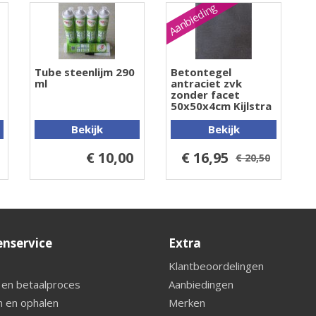
Aanbieding
Tube steenlijm 290
Betontegel
ml
antraciet zvk
zonder facet
50x50x4cm Kijlstra
Bekijk
Bekijk
€ 10,00
€ 16,95
€ 20,50
enservice
Extra
Klantbeoordelingen
 en betaalproces
Aanbiedingen
 en ophalen
Merken