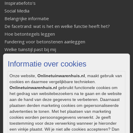
Inspiratiefoto's
Social Media
Belangrijke informatie
De facetrand: wat is het en welke functie heeft het?
Hoe betontegels leggen
Fundering voor betonstenen aanleggen
Welke tuinstijl past bij mij
Strakke tuin inrichten
Informatie over cookies
Legverbanden gebakken bestrating
Onderhoud van gebakken bestrating
Onze website,
Onlinetuinwarenhuis.nl
, maakt gebruik van
Aanlegtips voor gebakken bestrating
cookies en daarmee vergelijkbare technieken.
Zelf een terras aanleggen
Onlinetuinwarenhuis.nl
gebruikt functionele cookies om
het gedrag van websitebezoekers na te gaan en de website
Kleine stadstuin inrichten
aan de hand van deze gegevens te verbeteren. Daarnaast
0320 – 219170
plaatsen derden marketing cookies om gepersonaliseerde
advertenties te tonen. Met het plaatsen van marketing
Kaapstanderweg 41
cookies worden persoonsgegevens verwerkt. Je geeft
8243 RB Lelystad
toestemming voor deze verwerking wanneer je hieronder
een vinkje plaatst. Wil je niet alle cookies accepteren? Dan
info@onlinetuinwarenhuis.nl