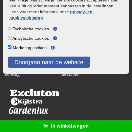
info@onlinetuinwarenhuis.nl
kan je dit op ieder moment aanpassen in de instellingen.
Routebeschrijving
Lees voor meer informatie onze
privacy- en
Openingstijden
cookieverklaring
.
Maandag
08:00 - 17:00
Technische cookies
Dinsdag
08:00 - 17:00
Analytische cookies
Woensdag
08:00 - 17:00
Marketing cookies
Donderdag
08:00 - 17:00
Vrijdag
08:00 - 17:00
Doorgaan naar de website
Zaterdag
08:00 - 15.00
Zondag
Gesloten
In winkelwagen