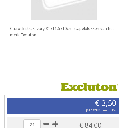
Catrock strak ivory 31x11,5x10cm stapelblokken van het
merk Excluton
€ 3,50
per stuk
incl BTW
€ 84,00