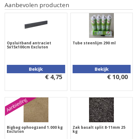
Aanbevolen producten
Opsluitband antraciet
Tube steenlijm 290 ml
5x15x100cm Excluton
Bekijk
Bekijk
€ 4,75
€ 10,00
Aanbieding
Bigbag ophoogzand 1.000 kg
Zak basalt split 8-11mm 25
Excluton
kg