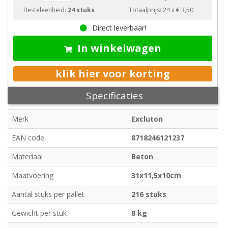
Besteleenheid:
24 stuks
Totaalprijs:
24
x
€ 3,50
Direct leverbaar!
In winkelwagen
klik hier voor korting
Specificaties
Merk
Excluton
EAN code
8718246121237
Materiaal
Beton
Maatvoering
31x11,5x10cm
Aantal stuks per pallet
216 stuks
Gewicht per stuk
8 kg