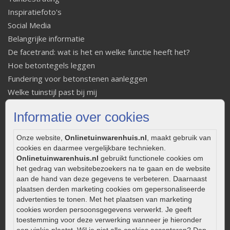
Inspiratiefoto's
Social Media
Belangrijke informatie
De facetrand: wat is het en welke functie heeft het?
Hoe betontegels leggen
Fundering voor betonstenen aanleggen
Welke tuinstijl past bij mij
Strakke tuin inrichten
Informatie over cookies
Legverbanden gebakken bestrating
Onderhoud van gebakken bestrating
Onze website,
Onlinetuinwarenhuis.nl
, maakt gebruik van
Aanlegtips voor gebakken bestrating
cookies en daarmee vergelijkbare technieken.
Zelf een terras aanleggen
Onlinetuinwarenhuis.nl
gebruikt functionele cookies om
het gedrag van websitebezoekers na te gaan en de website
Kleine stadstuin inrichten
aan de hand van deze gegevens te verbeteren. Daarnaast
0320 – 219170
plaatsen derden marketing cookies om gepersonaliseerde
advertenties te tonen. Met het plaatsen van marketing
Kaapstanderweg 41
cookies worden persoonsgegevens verwerkt. Je geeft
8243 RB Lelystad
toestemming voor deze verwerking wanneer je hieronder
een vinkje plaatst. Wil je niet alle cookies accepteren? Dan