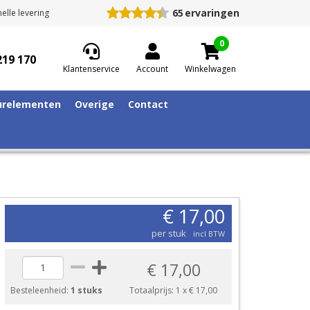
65
ervaringen
elle levering
0
219 170
Klantenservice
Account
Winkelwagen
relementen
Overige
Contact
€ 17,00
per stuk
incl BTW
€ 17,00
Besteleenheid:
1 stuks
Totaalprijs:
1
x
€ 17,00