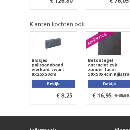
€ 126,80
€ 76,05
Klanten kochten ook
Aanbieding
Blokjes
Betontegel
palissadeband
antraciet zvk
vierkant zwart
zonder facet
8x25x50cm
50x50x4cm Kijlstra
Bekijk
Bekijk
€ 8,25
€ 16,95
€ 20,50