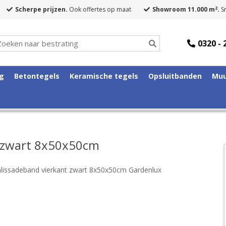
2
Scherpe prijzen.
Ook offertes op maat
Showroom 11.000 m
.
Sn
0320 - 
ng
Betontegels
Keramische tegels
Opsluitbanden
Muu
t zwart 8x50x50cm
alissadeband vierkant zwart 8x50x50cm Gardenlux