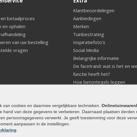
enservice
Extra
Klantbeoordelingen
 en betaalproces
Aanbiedingen
 en ophalen
Merken
nafhandeling
Tuinbestrating
eren van uw bestelling
Inspiratiefoto's
telde vragen
Social Media
Belangrijke informatie
De facetrand: wat is het en w
functie heeft het?
Hoe betontegels leggen
Fundering voor betonstenen
aanleggen
Welke tuinstijl past bij mij
ik van cookies en daarmee vergelijkbare technieken.
Onlinetuinwaren
e hand van deze gegevens te verbeteren. Daarnaast plaatsen derden 
Strakke tuin inrichten
den persoonsgegevens verwerkt. Je geeft toestemming voor deze verwerk
Legverbanden gebakken bestr
moment aanpassen in de instellingen.
Onderhoud van gebakken best
rklaring
.