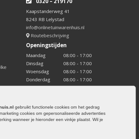
0320 – 219170
Kaapstanderweg 41
8243 RB Lelystad
info@onlinetuinwarenhuis.nl
Routebeschrijving
Openingstijden
Maandag
08:00 - 17:00
Dinsdag
08:00 - 17:00
elke
Woensdag
08:00 - 17:00
Donderdag
08:00 - 17:00
Vrijdag
08:00 - 17:00
Zaterdag
08:00 - 15.00
Zondag
Gesloten
huis.nl
gebruikt functionele cookies om het gedrag
marketing cookies om gepersonaliseerde advertenties
ing wanneer je hieronder een vinkje plaatst. Wil je
ating
rating