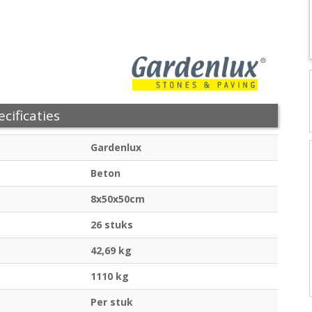
cificaties
Gardenlux
Beton
8x50x50cm
26 stuks
42,69 kg
1110 kg
Per stuk