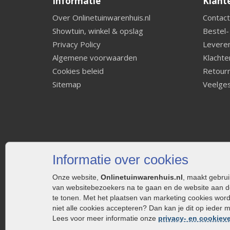
Informatie
Klant
Over Onlinetuinwarenhuis.nl
Contact
Showtuin, winkel & opslag
Bestel-
Privacy Policy
Leveren
Algemene voorwaarden
Klachte
Cookies beleid
Retourn
Sitemap
Veelges
Informatie over cookies
Onze website,
Onlinetuinwarenhuis.nl
, maakt gebru
van websitebezoekers na te gaan en de website aan d
te tonen. Met het plaatsen van marketing cookies wor
niet alle cookies accepteren? Dan kan je dit op ieder 
Lees voor meer informatie onze
privacy- en cookieve