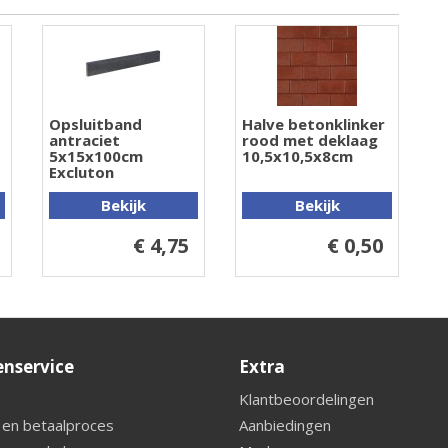
Opsluitband
Halve betonklinker
antraciet
rood met deklaag
5x15x100cm
10,5x10,5x8cm
Excluton
Bekijk
Bekijk
€ 4,75
€ 0,50
enservice
Extra
Klantbeoordelingen
 en betaalproces
Aanbiedingen