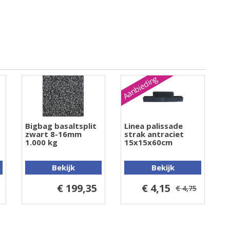
Aanbieding
Bigbag basaltsplit
Linea palissade
zwart 8-16mm
strak antraciet
1.000 kg
15x15x60cm
Bekijk
Bekijk
€ 199,35
€ 4,15
€ 4,75