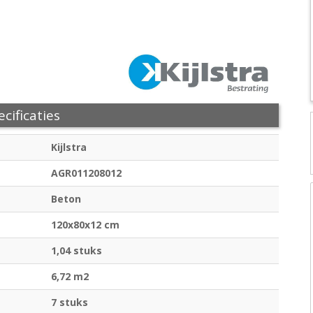
cificaties
Kijlstra
AGR011208012
Beton
120x80x12 cm
1,04 stuks
6,72 m2
7 stuks