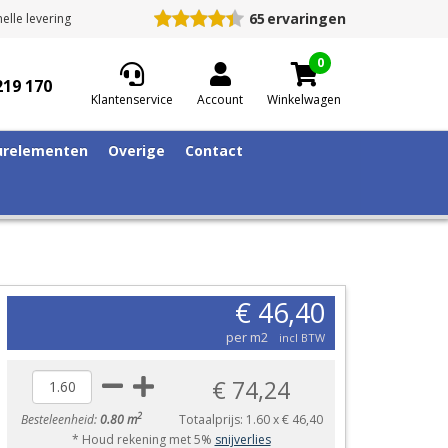
65
ervaringen
elle levering
0
219 170
Klantenservice
Account
Winkelwagen
relementen
Overige
Contact
€ 46,40
per m2
incl BTW
€ 74,24
2
Besteleenheid:
0.80 m
Totaalprijs:
1.60
x
€ 46,40
* Houd rekening met 5%
snijverlies