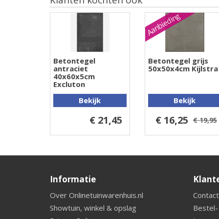
Aanbieding
Betontegel
Betontegel grijs
antraciet
50x50x4cm Kijlstra
40x60x5cm
Excluton
Bekijk
Bekijk
€ 21,45
€ 16,25
€ 19,95
Informatie
Klant
Over Onlinetuinwarenhuis.nl
Contact
Showtuin, winkel & opslag
Bestel-