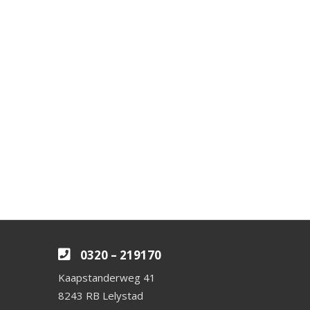
0320 – 219170
Kaapstanderweg 41
8243 RB Lelystad