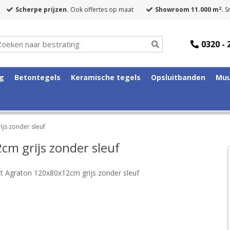
2
Scherpe prijzen.
Ook offertes op maat
Showroom 11.000 m
.
Sn
0320 - 
ng
Betontegels
Keramische tegels
Opsluitbanden
Muu
js zonder sleuf
m grijs zonder sleuf
t Agraton 120x80x12cm grijs zonder sleuf