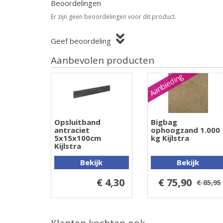
Beoordelingen
Er zijn geen beoordelingen voor dit product.
Geef beoordeling
Aanbevolen producten
Aanbieding
Opsluitband
Bigbag
antraciet
ophoogzand 1.000
5x15x100cm
kg Kijlstra
Kijlstra
Bekijk
Bekijk
€ 4,30
€ 75,90
€ 85,95
Klanten kochten ook