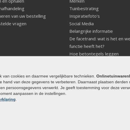
 en ophalen
Merken
nafhandeling
Tuinbestrating
eren van uw bestelling
Inspiratiefoto's
telde vragen
Social Media
Belangrijke informatie
De facetrand: wat is het en w
functie heeft het?
Hoe betontegels leggen
Fundering voor betonstenen
aanleggen
Welke tuinstijl past bij mij
ik van cookies en daarmee vergelijkbare technieken.
Onlinetuinwaren
e hand van deze gegevens te verbeteren. Daarnaast plaatsen derden 
Strakke tuin inrichten
den persoonsgegevens verwerkt. Je geeft toestemming voor deze verwerk
Legverbanden gebakken bestr
moment aanpassen in de instellingen.
Onderhoud van gebakken best
rklaring
.
Aanlegtips voor gebakken bes
Zelf een terras aanleggen
Kleine stadstuin inrichten