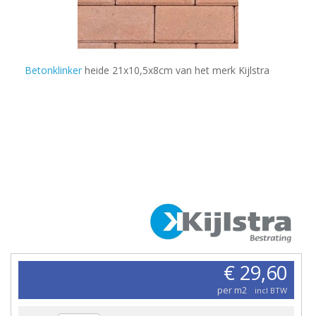
Betonklinker
heide 21x10,5x8cm van het merk Kijlstra
€ 29,60
per m2
incl BTW