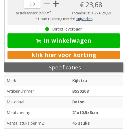
€ 23,68
2
Besteleenheid:
0.80 m
Totaalprijs:
0.8
x
€ 29,60
* Houd rekening met 5%
snijverlies
Direct leverbaar!
In winkelwagen
klik hier voor korting
Specificaties
Merk
Kijlstra
Artikelnummer
BSS0208
Materiaal
Beton
Maatvoering
21x10,5x8cm
Aantal stuks per m2
45 stuks