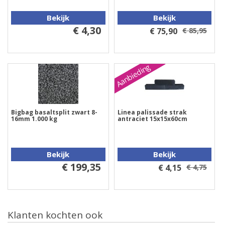
Bekijk
Bekijk
€ 4,30
€ 75,90
€ 85,95
Aanbieding
Bigbag basaltsplit zwart 8-
Linea palissade strak
16mm 1.000 kg
antraciet 15x15x60cm
Bekijk
Bekijk
€ 199,35
€ 4,15
€ 4,75
Klanten kochten ook