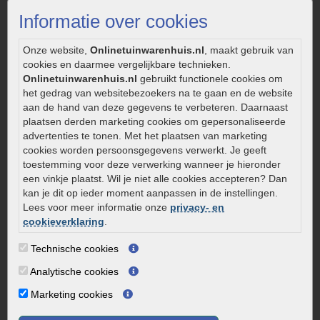
Strakke tuin inrichten
Informatie over cookies
Legverbanden gebakken bestrating
Onderhoud van gebakken bestrating
Onze website,
Onlinetuinwarenhuis.nl
, maakt gebruik van
cookies en daarmee vergelijkbare technieken.
Aanlegtips voor gebakken bestrating
Onlinetuinwarenhuis.nl
gebruikt functionele cookies om
Zelf een terras aanleggen
het gedrag van websitebezoekers na te gaan en de website
Kleine stadstuin inrichten
aan de hand van deze gegevens te verbeteren. Daarnaast
plaatsen derden marketing cookies om gepersonaliseerde
0320 – 219170
advertenties te tonen. Met het plaatsen van marketing
cookies worden persoonsgegevens verwerkt. Je geeft
Kaapstanderweg 41
toestemming voor deze verwerking wanneer je hieronder
8243 RB Lelystad
een vinkje plaatst. Wil je niet alle cookies accepteren? Dan
info@onlinetuinwarenhuis.nl
kan je dit op ieder moment aanpassen in de instellingen.
Routebeschrijving
Lees voor meer informatie onze
privacy- en
cookieverklaring
.
Openingstijden
Technische cookies
Maandag
08:00 - 17:00
Dinsdag
08:00 - 17:00
Analytische cookies
Woensdag
08:00 - 17:00
Marketing cookies
Donderdag
08:00 - 17:00