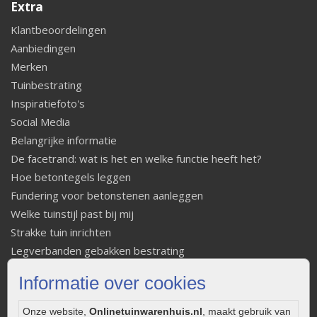
Extra
Klantbeoordelingen
Aanbiedingen
Merken
Tuinbestrating
Inspiratiefoto's
Social Media
Belangrijke informatie
De facetrand: wat is het en welke functie heeft het?
Hoe betontegels leggen
Fundering voor betonstenen aanleggen
Welke tuinstijl past bij mij
Strakke tuin inrichten
Legverbanden gebakken bestrating
Onderhoud van gebakken bestrating
Informatie over cookies
Aanlegtips voor gebakken bestrating
Zelf een terras aanleggen
Onze website,
Onlinetuinwarenhuis.nl
, maakt gebruik van