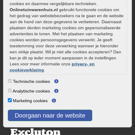
Kleine stadstuin inrichten
cookies en daarmee vergelijkbare technieken.
Onlinetuinwarenhuis.nl
gebruikt functionele cookies om
0320 – 219170
het gedrag van websitebezoekers na te gaan en de website
aan de hand van deze gegevens te verbeteren. Daarnaast
Kaapstanderweg 41
plaatsen derden marketing cookies om gepersonaliseerde
8243 RB Lelystad
advertenties te tonen. Met het plaatsen van marketing
info@onlinetuinwarenhuis.nl
cookies worden persoonsgegevens verwerkt. Je geeft
toestemming voor deze verwerking wanneer je hieronder
Routebeschrijving
een vinkje plaatst. Wil je niet alle cookies accepteren? Dan
Openingstijden
kan je dit op ieder moment aanpassen in de instellingen.
Lees voor meer informatie onze
privacy- en
Maandag
08:00 - 17:00
cookieverklaring
.
Dinsdag
08:00 - 17:00
Woensdag
08:00 - 17:00
Technische cookies
Donderdag
08:00 - 17:00
Analytische cookies
Vrijdag
08:00 - 17:00
Marketing cookies
Zaterdag
08:00 - 15.00
Zondag
Gesloten
Doorgaan naar de website