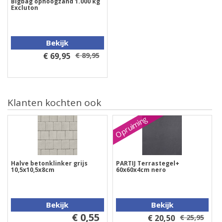
Bigbag ophoogzand 1.000 kg
Excluton
Bekijk
€ 69,95
€ 89,95
Klanten kochten ook
Opruiming
Halve betonklinker grijs
PARTIJ Terrastegel+
10,5x10,5x8cm
60x60x4cm nero
Bekijk
Bekijk
€ 0,55
€ 20,50
€ 25,95