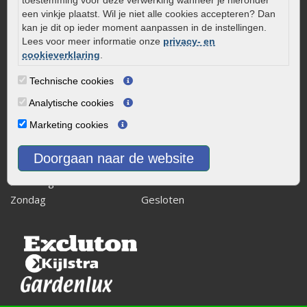
toestemming voor deze verwerking wanneer je hieronder
8243 RB Lelystad
een vinkje plaatst. Wil je niet alle cookies accepteren? Dan
kan je dit op ieder moment aanpassen in de instellingen.
info@onlinetuinwarenhuis.nl
Lees voor meer informatie onze
privacy- en
Routebeschrijving
cookieverklaring
.
Openingstijden
Technische cookies
Maandag
08:00 - 17:00
Analytische cookies
Dinsdag
08:00 - 17:00
Marketing cookies
Woensdag
08:00 - 17:00
Donderdag
08:00 - 17:00
Doorgaan naar de website
Vrijdag
08:00 - 17:00
Zaterdag
08:00 - 15.00
Zondag
Gesloten