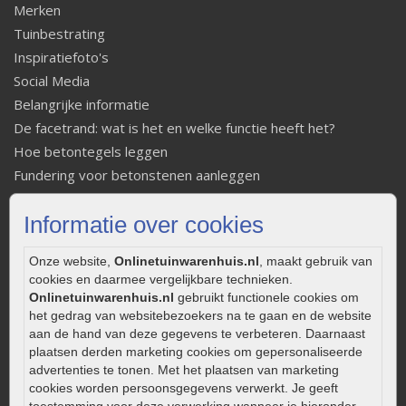
Merken
Tuinbestrating
Inspiratiefoto's
Social Media
Belangrijke informatie
De facetrand: wat is het en welke functie heeft het?
Hoe betontegels leggen
Fundering voor betonstenen aanleggen
Welke tuinstijl past bij mij
Informatie over cookies
Strakke tuin inrichten
Legverbanden gebakken bestrating
Onze website,
Onlinetuinwarenhuis.nl
, maakt gebruik van
Onderhoud van gebakken bestrating
cookies en daarmee vergelijkbare technieken.
Aanlegtips voor gebakken bestrating
Onlinetuinwarenhuis.nl
gebruikt functionele cookies om
Zelf een terras aanleggen
het gedrag van websitebezoekers na te gaan en de website
aan de hand van deze gegevens te verbeteren. Daarnaast
Kleine stadstuin inrichten
plaatsen derden marketing cookies om gepersonaliseerde
0320 – 219170
advertenties te tonen. Met het plaatsen van marketing
cookies worden persoonsgegevens verwerkt. Je geeft
Kaapstanderweg 41