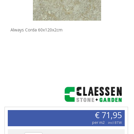
Always Corda 60x120x2cm
€ 71,95
per m2
incl BTW