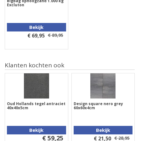
Bigbag ophoogzand 1.000 kg
Excluton
Bekijk
€ 69,95
€ 89,95
Klanten kochten ook
Oud Hollands tegel antraciet
Design square nero grey
40x40x5cm
60x60x4cm
Bekijk
Bekijk
€ 59,25
€ 21,50
€ 28,95