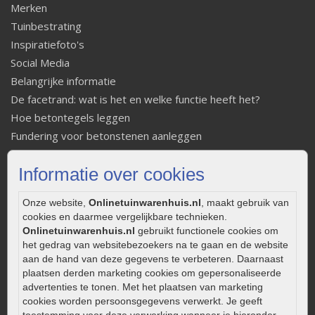
Merken
Tuinbestrating
Inspiratiefoto's
Social Media
Belangrijke informatie
De facetrand: wat is het en welke functie heeft het?
Hoe betontegels leggen
Fundering voor betonstenen aanleggen
Welke tuinstijl past bij mij
Informatie over cookies
Strakke tuin inrichten
Legverbanden gebakken bestrating
Onze website,
Onlinetuinwarenhuis.nl
, maakt gebruik van
Onderhoud van gebakken bestrating
cookies en daarmee vergelijkbare technieken.
Aanlegtips voor gebakken bestrating
Onlinetuinwarenhuis.nl
gebruikt functionele cookies om
Zelf een terras aanleggen
het gedrag van websitebezoekers na te gaan en de website
aan de hand van deze gegevens te verbeteren. Daarnaast
Kleine stadstuin inrichten
plaatsen derden marketing cookies om gepersonaliseerde
0320 – 219170
advertenties te tonen. Met het plaatsen van marketing
cookies worden persoonsgegevens verwerkt. Je geeft
Kaapstanderweg 41