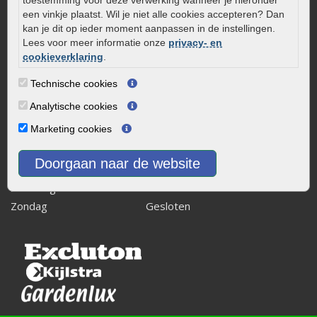
toestemming voor deze verwerking wanneer je hieronder
8243 RB Lelystad
een vinkje plaatst. Wil je niet alle cookies accepteren? Dan
kan je dit op ieder moment aanpassen in de instellingen.
info@onlinetuinwarenhuis.nl
Lees voor meer informatie onze
privacy- en
Routebeschrijving
cookieverklaring
.
Openingstijden
Technische cookies
Maandag
08:00 - 17:00
Analytische cookies
Dinsdag
08:00 - 17:00
Marketing cookies
Woensdag
08:00 - 17:00
Donderdag
08:00 - 17:00
Doorgaan naar de website
Vrijdag
08:00 - 17:00
Zaterdag
08:00 - 15.00
Zondag
Gesloten