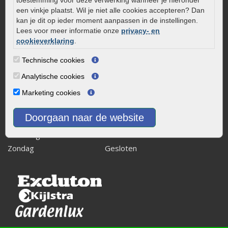
toestemming voor deze verwerking wanneer je hieronder
8243 RB Lelystad
een vinkje plaatst. Wil je niet alle cookies accepteren? Dan
kan je dit op ieder moment aanpassen in de instellingen.
info@onlinetuinwarenhuis.nl
Lees voor meer informatie onze
privacy- en
Routebeschrijving
cookieverklaring
.
Openingstijden
Technische cookies
Maandag
08:00 - 17:00
Analytische cookies
Dinsdag
08:00 - 17:00
Marketing cookies
Woensdag
08:00 - 17:00
Donderdag
08:00 - 17:00
Doorgaan naar de website
Vrijdag
08:00 - 17:00
Zaterdag
08:00 - 15.00
Zondag
Gesloten