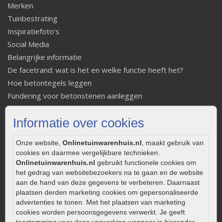
Merken
Tuinbestrating
Inspiratiefoto's
Social Media
Belangrijke informatie
De facetrand: wat is het en welke functie heeft het?
Hoe betontegels leggen
Fundering voor betonstenen aanleggen
Welke tuinstijl past bij mij
Informatie over cookies
Strakke tuin inrichten
Legverbanden gebakken bestrating
Onze website,
Onlinetuinwarenhuis.nl
, maakt gebruik van
Onderhoud van gebakken bestrating
cookies en daarmee vergelijkbare technieken.
Aanlegtips voor gebakken bestrating
Onlinetuinwarenhuis.nl
gebruikt functionele cookies om
Zelf een terras aanleggen
het gedrag van websitebezoekers na te gaan en de website
aan de hand van deze gegevens te verbeteren. Daarnaast
Kleine stadstuin inrichten
plaatsen derden marketing cookies om gepersonaliseerde
0320 – 219170
advertenties te tonen. Met het plaatsen van marketing
cookies worden persoonsgegevens verwerkt. Je geeft
Kaapstanderweg 41