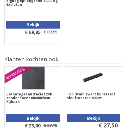
Bigbag ophoogzand 1.000 kg
Excluton
Bekijk
€ 69,95
€ 89,95
Klanten kochten ook
Aanbieding
Betontegel antraciet zvk
Top Drain zwart kunststof
zonder facet 60x60x5cm
sleufrooster 100cm
Kijlstra
Bekijk
Bekijk
€ 27,50
€ 23,00
€ 27,75