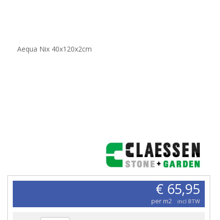
Aequa Nix 40x120x2cm
€ 65,95
per m2
incl BTW