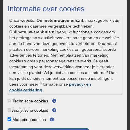
Strakke tuin inrichten
Informatie over cookies
Legverbanden gebakken bestrating
Onderhoud van gebakken bestrating
Onze website,
Onlinetuinwarenhuis.nl
, maakt gebruik van
cookies en daarmee vergelijkbare technieken.
Aanlegtips voor gebakken bestrating
Onlinetuinwarenhuis.nl
gebruikt functionele cookies om
Zelf een terras aanleggen
het gedrag van websitebezoekers na te gaan en de website
Kleine stadstuin inrichten
aan de hand van deze gegevens te verbeteren. Daarnaast
plaatsen derden marketing cookies om gepersonaliseerde
0320 – 219170
advertenties te tonen. Met het plaatsen van marketing
cookies worden persoonsgegevens verwerkt. Je geeft
Kaapstanderweg 41
toestemming voor deze verwerking wanneer je hieronder
8243 RB Lelystad
een vinkje plaatst. Wil je niet alle cookies accepteren? Dan
info@onlinetuinwarenhuis.nl
kan je dit op ieder moment aanpassen in de instellingen.
Routebeschrijving
Lees voor meer informatie onze
privacy- en
cookieverklaring
.
Openingstijden
Technische cookies
Maandag
08:00 - 17:00
Dinsdag
08:00 - 17:00
Analytische cookies
Woensdag
08:00 - 17:00
Marketing cookies
Donderdag
08:00 - 17:00