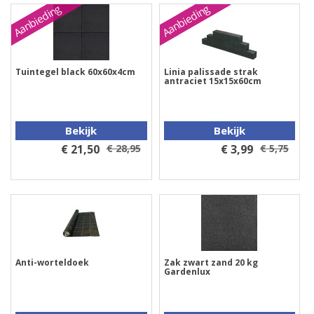
Aanbieding
Aanbieding
Tuintegel black 60x60x4cm
Linia palissade strak
antraciet 15x15x60cm
Bekijk
Bekijk
€ 21,50
€ 28,95
€ 3,99
€ 5,75
Anti-worteldoek
Zak zwart zand 20 kg
Gardenlux