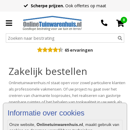
Scherpe prijzen.
Ook offertes op maat
0
Goedkope bestrating voor uw tuin en terras!
65
ervaringen
Zakelijk bestellen
Onlinetuinwarenhuis.nl staat open voor zowel particuliere klanten
als professionele vakmensen. Of uw project nu gaat over het
creëren van charmante looproutes, het realiseren van gastvrije
openbare ruimtes of het behalen van topkwaliteit in uw werk als
stratenmaker of hovenier, wij staan klaar om u te voorzien van
Informatie over cookies
topkwaliteit (sier)bestrating. We vertellen u graag meer over de
zakelijke bestelmogelijkheden bij Onlinetuinwarenhuis.nl.
Onze website,
Onlinetuinwarenhuis.nl
, maakt gebruik van