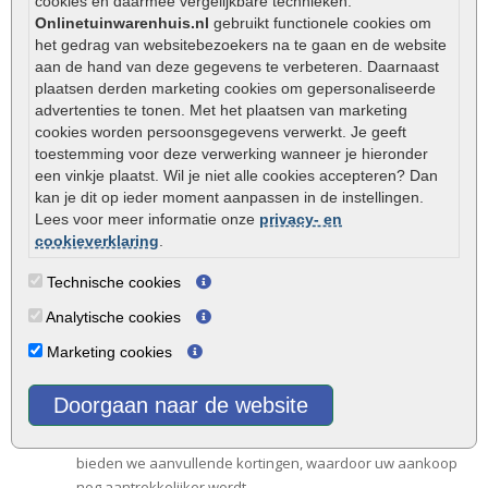
cookies en daarmee vergelijkbare technieken.
Waarom zakelijk kopen bij Onlinetuinwarenhuis.nl?
Onlinetuinwarenhuis.nl
gebruikt functionele cookies om
Bent u een zakelijke gebruiker op zoek naar premium
het gedrag van websitebezoekers na te gaan en de website
betonstenen? Onlinetuinwarenhuis.nl is uw ultieme partner voor
aan de hand van deze gegevens te verbeteren. Daarnaast
plaatsen derden marketing cookies om gepersonaliseerde
al uw bestratingsbenodigdheden. We maken het voor bedrijven
advertenties te tonen. Met het plaatsen van marketing
gemakkelijk en effectief om een uitgebreid assortiment bestrating
cookies worden persoonsgegevens verwerkt. Je geeft
te verkrijgen, inclusief levering in heel Nederland.
toestemming voor deze verwerking wanneer je hieronder
een vinkje plaatst. Wil je niet alle cookies accepteren? Dan
Voordelen van zakelijk bestellen
kan je dit op ieder moment aanpassen in de instellingen.
Het zakelijk inkopen bij Onlinetuinwarenhuis.nl brengt
Lees voor meer informatie onze
privacy- en
verschillende voordelen met zich mee die uw aankoopervaring
cookieverklaring
.
verbeteren:
Technische cookies
Speciale zakelijke tarieven
: geniet van speciale
Analytische cookies
kortingen op ons complete assortiment. De korting varieert
afhankelijk van het gekozen producttype.
Marketing cookies
Zorgeloze levering
: wij garanderen een vlekkeloze
levering direct op uw gewenste adres. Vertrouw op ons
Doorgaan naar de website
voor efficiënt transport.
Extra voordeel bij grote orders
: voor grote bestellingen
bieden we aanvullende kortingen, waardoor uw aankoop
nog aantrekkelijker wordt.