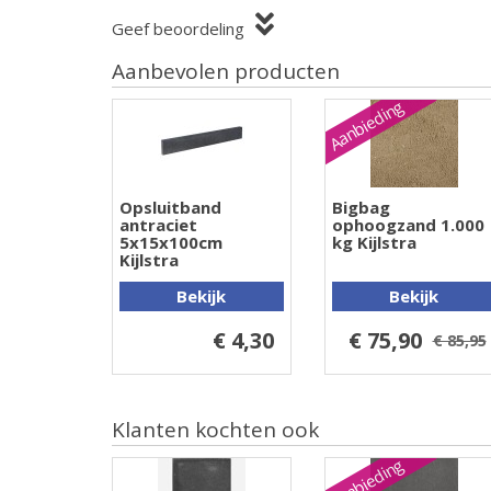
Geef beoordeling
Aanbevolen producten
Aanbieding
Opsluitband
Bigbag
antraciet
ophoogzand 1.000
5x15x100cm
kg Kijlstra
Kijlstra
Bekijk
Bekijk
€ 4,30
€ 75,90
€ 85,95
Klanten kochten ook
Aanbieding