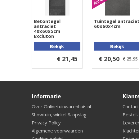
Betontegel
Tuintegel antracie
antraciet
60x60x4cm
40x60x5cm
Excluton
Bekijk
Bekijk
€ 21,45
€ 20,50
€ 25,95
Informatie
Klant
Over Onlinetuinwarenhuis.nl
Contact
Showtuin, winkel & opslag
Bestel-
Privacy Policy
Leveren
Algemene voorwaarden
Klachte
Cookies beleid
Retourn