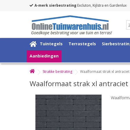
A-merk sierbestrating
Excluton, Kijlstra en Gardenlux
Goedkope bestrating voor uw tuin en terras!
Tuintegels
Terrastegels
Sierbestrati
Aanbiedingen
Strakke bestrating
Waalformaat strak xl antracie
Waalformaat strak xl antracie
Waalforma