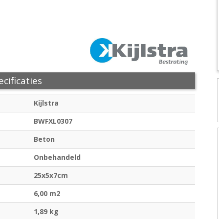
cificaties
Kijlstra
BWFXL0307
Beton
Onbehandeld
25x5x7cm
6,00 m2
1,89 kg