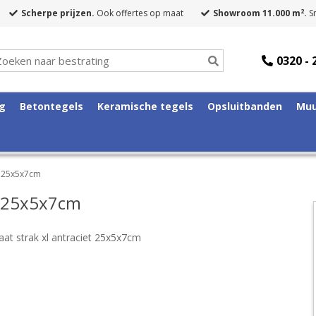
2
Scherpe prijzen.
Ook offertes op maat
Showroom 11.000 m
.
Sn
0320 - 
ng
Betontegels
Keramische tegels
Opsluitbanden
Muu
t 25x5x7cm
t 25x5x7cm
at strak xl antraciet 25x5x7cm