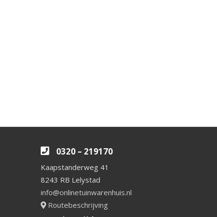
0320 – 219170
Kaapstanderweg 41
8243 RB Lelystad
info@onlinetuinwarenhuis.nl
Routebeschrijving