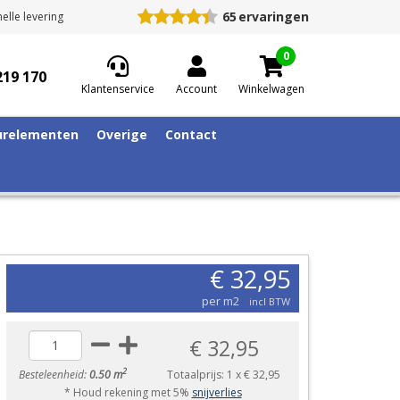
65
ervaringen
elle levering
0
219 170
Klantenservice
Account
Winkelwagen
relementen
Overige
Contact
€ 32,95
per m2
incl BTW
€ 32,95
2
Besteleenheid:
0.50 m
Totaalprijs:
1
x
€ 32,95
* Houd rekening met 5%
snijverlies