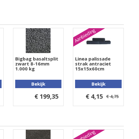
Aanbieding
Bigbag basaltsplit
Linea palissade
zwart 8-16mm
strak antraciet
1.000 kg
15x15x60cm
Bekijk
Bekijk
€ 199,35
€ 4,15
€ 4,75
Aanbieding