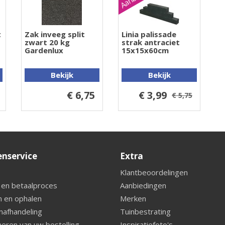
t
Zak inveeg split
Linia palissade
zwart 20 kg
strak antraciet
Gardenlux
15x15x60cm
Bekijk
Bekijk
€ 6,75
€ 3,99
€ 5,75
enservice
Extra
Klantbeoordelingen
 en betaalproces
Aanbiedingen
 en ophalen
Merken
nafhandeling
Tuinbestrating
eren van uw bestelling
Inspiratiefoto's