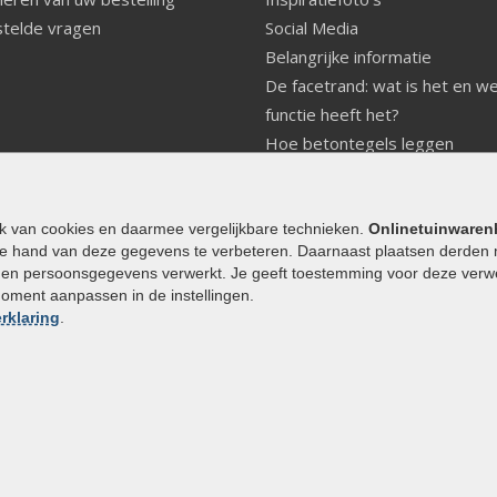
telde vragen
Social Media
Belangrijke informatie
De facetrand: wat is het en w
functie heeft het?
Hoe betontegels leggen
Fundering voor betonstenen
aanleggen
Welke tuinstijl past bij mij
ik van cookies en daarmee vergelijkbare technieken.
Onlinetuinwaren
e hand van deze gegevens te verbeteren. Daarnaast plaatsen derden 
Strakke tuin inrichten
den persoonsgegevens verwerkt. Je geeft toestemming voor deze verwerk
Legverbanden gebakken bestr
moment aanpassen in de instellingen.
Onderhoud van gebakken best
rklaring
.
Aanlegtips voor gebakken bes
Zelf een terras aanleggen
Kleine stadstuin inrichten