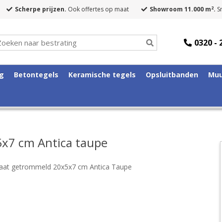
2
Scherpe prijzen.
Ook offertes op maat
Showroom 11.000 m
.
Sn
0320 - 
ng
Betontegels
Keramische tegels
Opsluitbanden
Muu
x7 cm Antica taupe
aat getrommeld 20x5x7 cm Antica Taupe