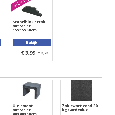
Aanbieding
Stapelblok strak
antraciet
15x15x60cm
Bekijk
€ 3,99
€ 5,75
U-element
Zak zwart zand 20
antraciet
kg Gardenlux
40x40x50cm