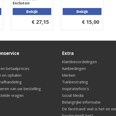
Excluton
Bekijk
Bekijk
€ 27,15
€ 15,00
enservice
Extra
Klantbeoordelingen
 en betaalproces
Aanbiedingen
 en ophalen
Merken
nafhandeling
Tuinbestrating
eren van uw bestelling
Inspiratiefoto's
telde vragen
Social Media
Belangrijke informatie
De facetrand: wat is het en w
functie heeft het?