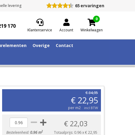
65
ervaringen
elle levering
0
219 170
Klantenservice
Account
Winkelwagen
relementen
Overige
Contact
€ 34,95
€ 22,95
per m2
incl BTW
€ 22,03
2
Besteleenheid:
0.96 m
Totaalprijs:
0.96
x
€ 22,95