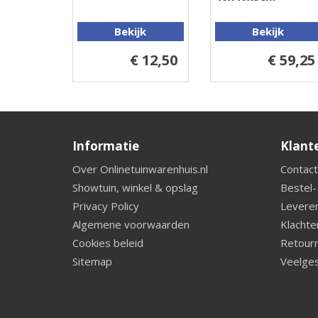
Bekijk
Bekijk
€ 12,50
€ 59,25
Informatie
Klant
Over Onlinetuinwarenhuis.nl
Contact
Showtuin, winkel & opslag
Bestel-
Privacy Policy
Leveren
Algemene voorwaarden
Klachte
Cookies beleid
Retourn
Sitemap
Veelges