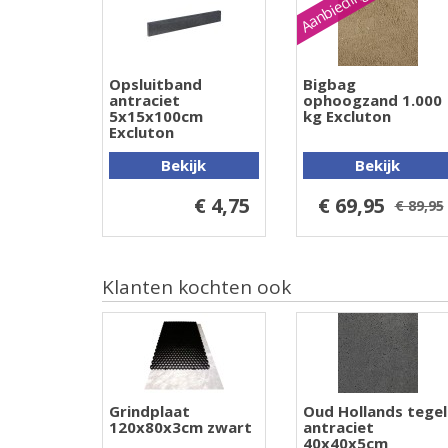
Aanbieding
Opsluitband
Bigbag
antraciet
ophoogzand 1.000
5x15x100cm
kg Excluton
Excluton
Bekijk
Bekijk
€ 4,75
€ 69,95
€ 89,95
Klanten kochten ook
Grindplaat
Oud Hollands tegel
120x80x3cm zwart
antraciet
40x40x5cm