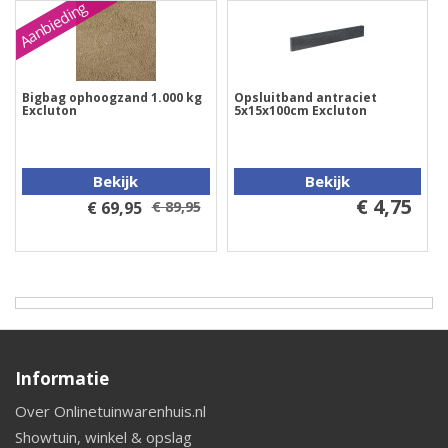
Aanbieding
Bigbag ophoogzand 1.000 kg
Opsluitband antraciet
Excluton
5x15x100cm Excluton
Bekijk
Bekijk
€ 4,75
€ 69,95
€ 89,95
Informatie
Over Onlinetuinwarenhuis.nl
Showtuin, winkel & opslag