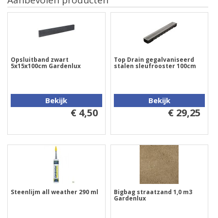
Opsluitband zwart
Top Drain gegalvaniseerd
5x15x100cm Gardenlux
stalen sleufrooster 100cm
Bekijk
Bekijk
€ 4,50
€ 29,25
Steenlijm all weather 290 ml
Bigbag straatzand 1,0 m3
Gardenlux