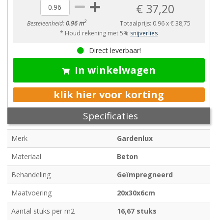
€ 37,20
2
Besteleenheid:
0.96 m
Totaalprijs:
0.96
x
€ 38,75
* Houd rekening met 5%
snijverlies
Direct leverbaar!
In winkelwagen
klik hier voor korting
Specificaties
Merk
Gardenlux
Materiaal
Beton
Behandeling
Geïmpregneerd
Maatvoering
20x30x6cm
Aantal stuks per m2
16,67 stuks