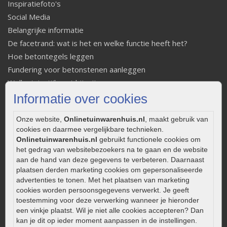
Inspiratiefoto's
Social Media
Belangrijke informatie
De facetrand: wat is het en welke functie heeft het?
Hoe betontegels leggen
Fundering voor betonstenen aanleggen
Welke tuinstijl past bij mij
Strakke tuin inrichten
Informatie over cookies
Legverbanden gebakken bestrating
Onze website,
Onlinetuinwarenhuis.nl
, maakt gebruik van
Onderhoud van gebakken bestrating
cookies en daarmee vergelijkbare technieken.
Aanlegtips voor gebakken bestrating
Onlinetuinwarenhuis.nl
gebruikt functionele cookies om
Zelf een terras aanleggen
het gedrag van websitebezoekers na te gaan en de website
aan de hand van deze gegevens te verbeteren. Daarnaast
Kleine stadstuin inrichten
plaatsen derden marketing cookies om gepersonaliseerde
0320 – 219170
advertenties te tonen. Met het plaatsen van marketing
cookies worden persoonsgegevens verwerkt. Je geeft
Kaapstanderweg 41
toestemming voor deze verwerking wanneer je hieronder
8243 RB Lelystad
een vinkje plaatst. Wil je niet alle cookies accepteren? Dan
kan je dit op ieder moment aanpassen in de instellingen.
info@onlinetuinwarenhuis.nl