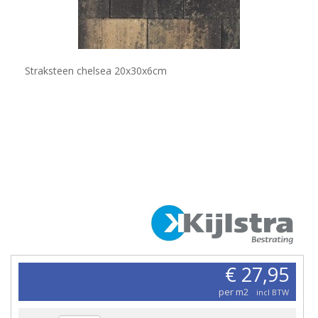
Straksteen chelsea 20x30x6cm
€ 27,95
per m2
incl BTW