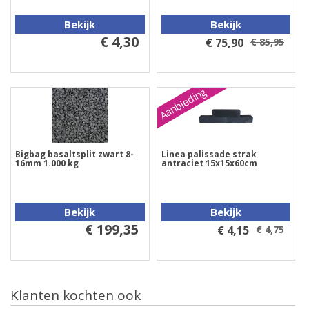
Bekijk
Bekijk
€ 4,30
€ 75,90
€ 85,95
Aanbieding
Bigbag basaltsplit zwart 8-
Linea palissade strak
16mm 1.000 kg
antraciet 15x15x60cm
Bekijk
Bekijk
€ 199,35
€ 4,15
€ 4,75
Klanten kochten ook