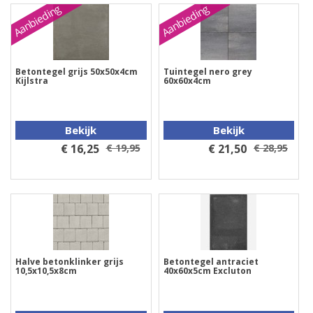
Aanbieding
Aanbieding
Betontegel grijs 50x50x4cm
Tuintegel nero grey
Kijlstra
60x60x4cm
Bekijk
Bekijk
€ 16,25
€ 19,95
€ 21,50
€ 28,95
Halve betonklinker grijs
Betontegel antraciet
10,5x10,5x8cm
40x60x5cm Excluton