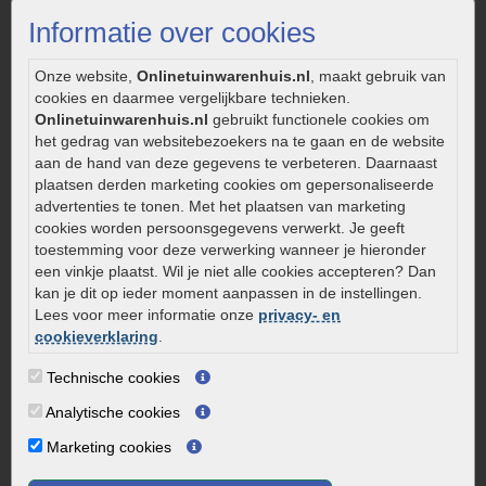
Strakke tuin inrichten
Informatie over cookies
Legverbanden gebakken bestrating
Onderhoud van gebakken bestrating
Onze website,
Onlinetuinwarenhuis.nl
, maakt gebruik van
cookies en daarmee vergelijkbare technieken.
Aanlegtips voor gebakken bestrating
Onlinetuinwarenhuis.nl
gebruikt functionele cookies om
Zelf een terras aanleggen
het gedrag van websitebezoekers na te gaan en de website
Kleine stadstuin inrichten
aan de hand van deze gegevens te verbeteren. Daarnaast
plaatsen derden marketing cookies om gepersonaliseerde
0320 – 219170
advertenties te tonen. Met het plaatsen van marketing
cookies worden persoonsgegevens verwerkt. Je geeft
Kaapstanderweg 41
toestemming voor deze verwerking wanneer je hieronder
8243 RB Lelystad
een vinkje plaatst. Wil je niet alle cookies accepteren? Dan
info@onlinetuinwarenhuis.nl
kan je dit op ieder moment aanpassen in de instellingen.
Routebeschrijving
Lees voor meer informatie onze
privacy- en
cookieverklaring
.
Openingstijden
Technische cookies
Maandag
08:00 - 17:00
Dinsdag
08:00 - 17:00
Analytische cookies
Woensdag
08:00 - 17:00
Marketing cookies
Donderdag
08:00 - 17:00