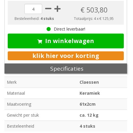
€ 503,80
Besteleenheid:
4 stuks
Totaalprijs:
4
x
€ 125,95
Direct leverbaar!
In winkelwagen
klik hier voor korting
Specificaties
Merk
Claessen
Materiaal
Keramiek
Maatvoering
61x2cm
Gewicht per stuk
ca. 12 kg
Besteleenheid
4 stuks