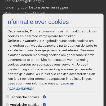
Hoe betontegels leggen
Fundering voor betonstenen aanleggen
Welke tuinstijl past bij mij
Strakke tuin inrichten
Informatie over cookies
Legverbanden gebakken bestrating
Onze website,
Onlinetuinwarenhuis.nl
, maakt gebruik van
Onderhoud van gebakken bestrating
cookies en daarmee vergelijkbare technieken.
Aanlegtips voor gebakken bestrating
Onlinetuinwarenhuis.nl
gebruikt functionele cookies om
Zelf een terras aanleggen
het gedrag van websitebezoekers na te gaan en de website
Kleine stadstuin inrichten
aan de hand van deze gegevens te verbeteren. Daarnaast
plaatsen derden marketing cookies om gepersonaliseerde
0320 – 219170
advertenties te tonen. Met het plaatsen van marketing
cookies worden persoonsgegevens verwerkt. Je geeft
Kaapstanderweg 41
toestemming voor deze verwerking wanneer je hieronder
8243 RB Lelystad
een vinkje plaatst. Wil je niet alle cookies accepteren? Dan
info@onlinetuinwarenhuis.nl
kan je dit op ieder moment aanpassen in de instellingen.
Lees voor meer informatie onze
privacy- en
Routebeschrijving
cookieverklaring
.
Openingstijden
Technische cookies
Maandag
08:00 - 17:00
Analytische cookies
Dinsdag
08:00 - 17:00