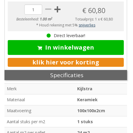
€ 60,80
2
Besteleenheid:
1.00 m
Totaalprijs:
1
x
€ 60,80
* Houd rekening met 5%
snijverlies
Direct leverbaar!
In winkelwagen
klik hier voor korting
Specificaties
Merk
Kijlstra
Materiaal
Keramiek
Maatvoering
100x100x2cm
Aantal stuks per m2
1 stuks
Aantal m2 per pallet
24 m2