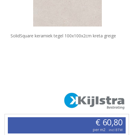
SolidSquare keramiek tegel 100x100x2cm kreta greige
€ 60,80
per m2
incl BTW