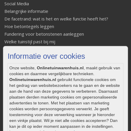
Social Media
Belangrijke informatie
De facetrand: wat is het en welke functie heeft het?
Hoe betontegels leggen
Fundering voor betonstenen aanleggen
Welke tuinstijl past bij mij
Strakke tuin inrichten
Informatie over cookies
Legverbanden gebakken bestrating
Onderhoud van gebakken bestrating
Onze website,
Onlinetuinwarenhuis.nl
, maakt gebruik van
Aanlegtips voor gebakken bestrating
cookies en daarmee vergelijkbare technieken.
Zelf een terras aanleggen
Onlinetuinwarenhuis.nl
gebruikt functionele cookies om
het gedrag van websitebezoekers na te gaan en de website
Kleine stadstuin inrichten
aan de hand van deze gegevens te verbeteren. Daarnaast
0320 – 219170
plaatsen derden marketing cookies om gepersonaliseerde
advertenties te tonen. Met het plaatsen van marketing
Kaapstanderweg 41
cookies worden persoonsgegevens verwerkt. Je geeft
8243 RB Lelystad
toestemming voor deze verwerking wanneer je hieronder
een vinkje plaatst. Wil je niet alle cookies accepteren? Dan
info@onlinetuinwarenhuis.nl
kan je dit op ieder moment aanpassen in de instellingen.
Routebeschrijving