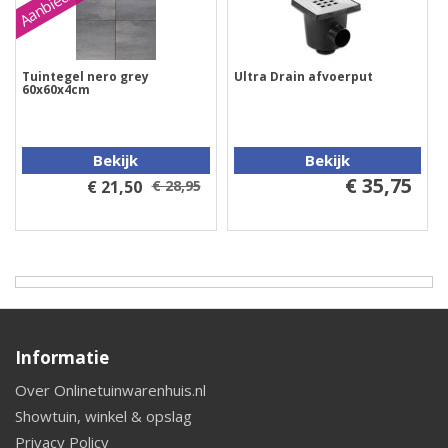
Aanbieding
Tuintegel nero grey
Ultra Drain afvoerput
60x60x4cm
Bekijk
Bekijk
€ 35,75
€ 21,50
€ 28,95
Informatie
Over Onlinetuinwarenhuis.nl
Showtuin, winkel & opslag
Privacy Policy