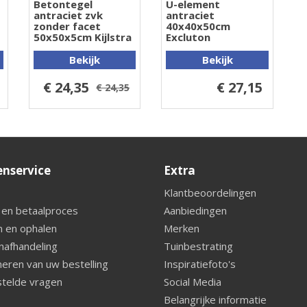
Betontegel
U-element
antraciet zvk
antraciet
zonder facet
40x40x50cm
50x50x5cm Kijlstra
Excluton
Bekijk
Bekijk
€ 24,35
€ 27,15
€ 24,35
enservice
Extra
Klantbeoordelingen
 en betaalproces
Aanbiedingen
 en ophalen
Merken
nafhandeling
Tuinbestrating
eren van uw bestelling
Inspiratiefoto's
telde vragen
Social Media
Belangrijke informatie