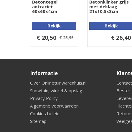
Betontegel
Betonklinker grijs
antraciet
met deklaag
60x60x4cm
21x10,5x8cm
Bekijk
Bekijk
€ 20,50
€ 26,40
€ 25,95
Informatie
Klant
Over Onlinetuinwarenhuis.nl
Contact
Showtuin, winkel & opslag
Bestel-
Privacy Policy
Leveren
Algemene voorwaarden
Klachte
Cookies beleid
Retourn
Sitemap
Veelges