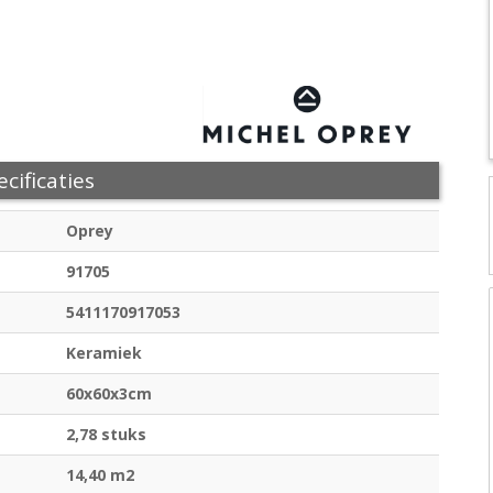
cificaties
Oprey
91705
5411170917053
Keramiek
60x60x3cm
2,78 stuks
14,40 m2