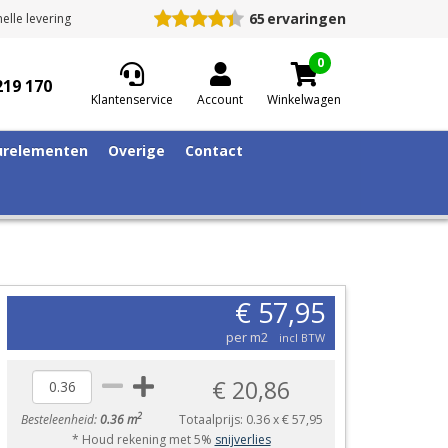
65
ervaringen
elle levering
0
219 170
Klantenservice
Account
Winkelwagen
relementen
Overige
Contact
€ 57,95
per m2
incl BTW
€ 20,86
2
Besteleenheid:
0.36 m
Totaalprijs:
0.36
x
€ 57,95
* Houd rekening met 5%
snijverlies