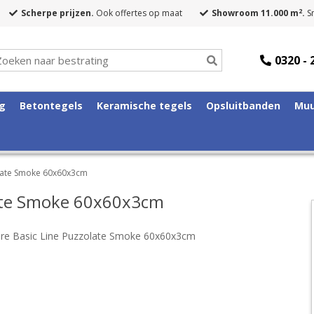
2
Scherpe prijzen.
Ook offertes op maat
Showroom 11.000 m
.
Sn
0320 - 
ng
Betontegels
Keramische tegels
Opsluitbanden
Muu
olate Smoke 60x60x3cm
late Smoke 60x60x3cm
are Basic Line Puzzolate Smoke 60x60x3cm