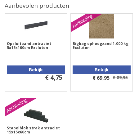
Aanbevolen producten
Aanbieding
Opsluitband antraciet
Bigbag ophoogzand 1.000 kg
5x15x100cm Excluton
Excluton
Bekijk
Bekijk
€ 4,75
€ 69,95
€ 89,95
Aanbieding
Stapelblok strak antraciet
15x15x60cm