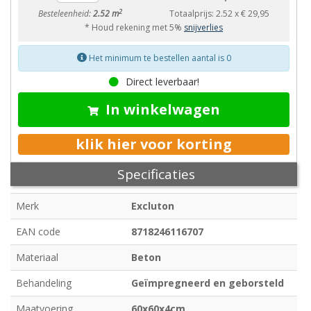
2
Besteleenheid:
2.52 m
Totaalprijs:
2.52
x
€ 29,95
* Houd rekening met 5%
snijverlies
Het minimum te bestellen aantal is 0
Direct leverbaar!
In winkelwagen
klik hier voor korting
Specificaties
Merk
Excluton
EAN code
8718246116707
Materiaal
Beton
Behandeling
Geïmpregneerd en geborsteld
Maatvoering
60x60x4cm