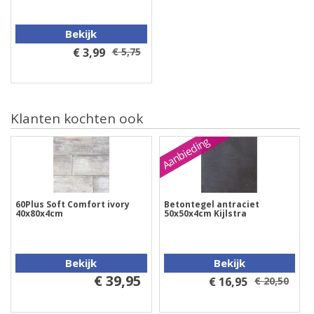
Bekijk
€ 3,99
€ 5,75
Klanten kochten ook
Aanbieding
60Plus Soft Comfort ivory
Betontegel antraciet
40x80x4cm
50x50x4cm Kijlstra
Bekijk
Bekijk
€ 39,95
€ 16,95
€ 20,50