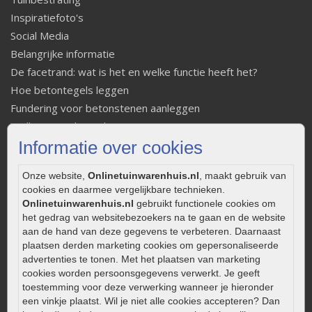
Inspiratiefoto's
Social Media
Belangrijke informatie
De facetrand: wat is het en welke functie heeft het?
Hoe betontegels leggen
Fundering voor betonstenen aanleggen
Welke tuinstijl past bij mij
Informatie over cookies
Strakke tuin inrichten
Legverbanden gebakken bestrating
Onze website,
Onlinetuinwarenhuis.nl
, maakt gebruik van
Onderhoud van gebakken bestrating
cookies en daarmee vergelijkbare technieken.
Aanlegtips voor gebakken bestrating
Onlinetuinwarenhuis.nl
gebruikt functionele cookies om
Zelf een terras aanleggen
het gedrag van websitebezoekers na te gaan en de website
aan de hand van deze gegevens te verbeteren. Daarnaast
Kleine stadstuin inrichten
plaatsen derden marketing cookies om gepersonaliseerde
0320 – 219170
advertenties te tonen. Met het plaatsen van marketing
cookies worden persoonsgegevens verwerkt. Je geeft
Kaapstanderweg 41
toestemming voor deze verwerking wanneer je hieronder
8243 RB Lelystad
een vinkje plaatst. Wil je niet alle cookies accepteren? Dan