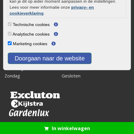
kan je dit op ieder moment aanpassen in de instellingen.
info@onlinetuinwarenhuis.nl
Lees voor meer informatie onze
privacy- en
Routebeschrijving
cookieverklaring
.
Openingstijden
Technische cookies
Maandag
08:00 - 17:00
Analytische cookies
Dinsdag
08:00 - 17:00
Marketing cookies
Woensdag
08:00 - 17:00
Donderdag
08:00 - 17:00
Doorgaan naar de website
Vrijdag
08:00 - 17:00
Zaterdag
08:00 - 15.00
Zondag
Gesloten
In winkelwagen