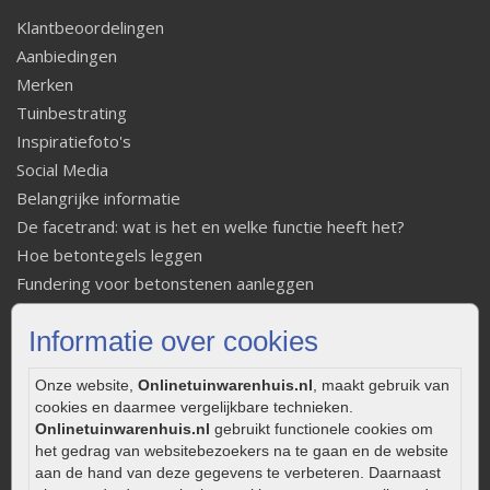
Klantbeoordelingen
Aanbiedingen
Merken
Tuinbestrating
Inspiratiefoto's
Social Media
Belangrijke informatie
De facetrand: wat is het en welke functie heeft het?
Hoe betontegels leggen
Fundering voor betonstenen aanleggen
Welke tuinstijl past bij mij
Informatie over cookies
Strakke tuin inrichten
Legverbanden gebakken bestrating
Onze website,
Onlinetuinwarenhuis.nl
, maakt gebruik van
Onderhoud van gebakken bestrating
cookies en daarmee vergelijkbare technieken.
Aanlegtips voor gebakken bestrating
Onlinetuinwarenhuis.nl
gebruikt functionele cookies om
het gedrag van websitebezoekers na te gaan en de website
Zelf een terras aanleggen
aan de hand van deze gegevens te verbeteren. Daarnaast
Kleine stadstuin inrichten