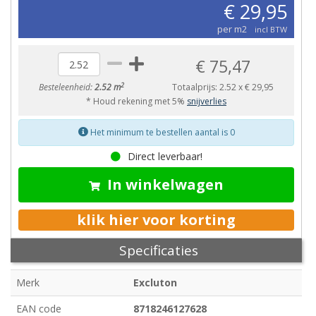
€ 29,95
per m2
incl BTW
€ 75,47
2
Besteleenheid:
2.52 m
Totaalprijs:
2.52
x
€ 29,95
* Houd rekening met 5%
snijverlies
Het minimum te bestellen aantal is 0
Direct leverbaar!
In winkelwagen
klik hier voor korting
Specificaties
Merk
Excluton
EAN code
8718246127628