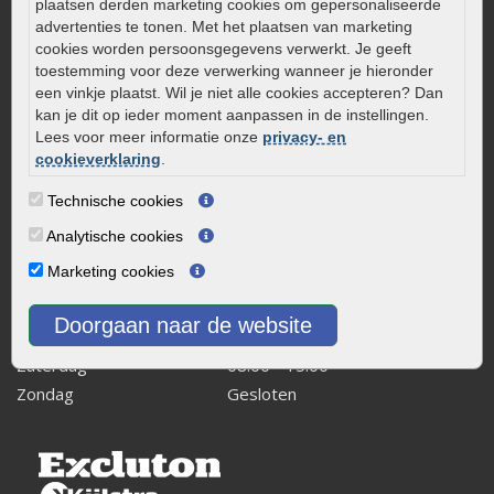
plaatsen derden marketing cookies om gepersonaliseerde
0320 – 219170
advertenties te tonen. Met het plaatsen van marketing
cookies worden persoonsgegevens verwerkt. Je geeft
Kaapstanderweg 41
toestemming voor deze verwerking wanneer je hieronder
8243 RB Lelystad
een vinkje plaatst. Wil je niet alle cookies accepteren? Dan
kan je dit op ieder moment aanpassen in de instellingen.
info@onlinetuinwarenhuis.nl
Lees voor meer informatie onze
privacy- en
Routebeschrijving
cookieverklaring
.
Openingstijden
Technische cookies
Maandag
08:00 - 17:00
Analytische cookies
Dinsdag
08:00 - 17:00
Marketing cookies
Woensdag
08:00 - 17:00
Donderdag
08:00 - 17:00
Doorgaan naar de website
Vrijdag
08:00 - 17:00
Zaterdag
08:00 - 15.00
Zondag
Gesloten