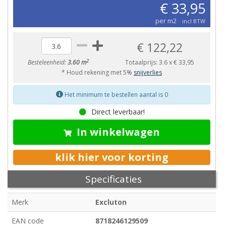
€ 33,95
per m2
incl BTW
€ 122,22
2
Besteleenheid:
3.60 m
Totaalprijs:
3.6
x
€ 33,95
* Houd rekening met 5%
snijverlies
Het minimum te bestellen aantal is 0
Direct leverbaar!
In winkelwagen
klik hier voor korting
Specificaties
Merk
Excluton
EAN code
8718246129509