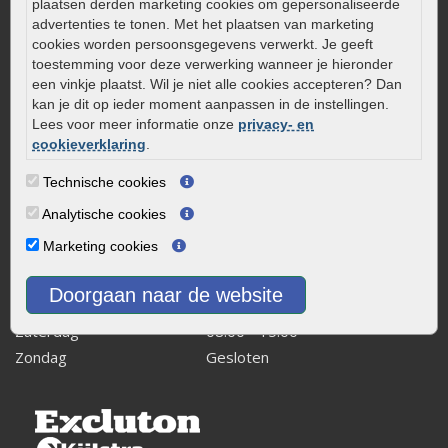
plaatsen derden marketing cookies om gepersonaliseerde
0320 – 219170
advertenties te tonen. Met het plaatsen van marketing
cookies worden persoonsgegevens verwerkt. Je geeft
Kaapstanderweg 41
toestemming voor deze verwerking wanneer je hieronder
8243 RB Lelystad
een vinkje plaatst. Wil je niet alle cookies accepteren? Dan
kan je dit op ieder moment aanpassen in de instellingen.
info@onlinetuinwarenhuis.nl
Lees voor meer informatie onze
privacy- en
Routebeschrijving
cookieverklaring
.
Openingstijden
Technische cookies
Maandag
08:00 - 17:00
Analytische cookies
Dinsdag
08:00 - 17:00
Marketing cookies
Woensdag
08:00 - 17:00
Donderdag
08:00 - 17:00
Doorgaan naar de website
Vrijdag
08:00 - 17:00
Zaterdag
08:00 - 15.00
Zondag
Gesloten