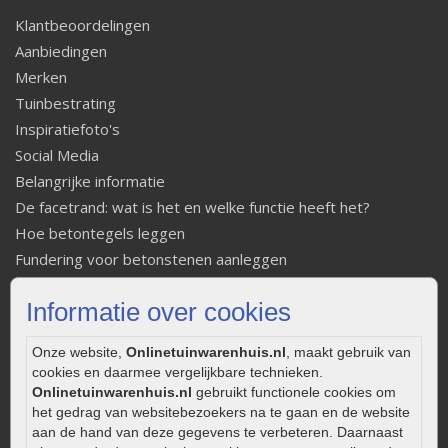
Klantbeoordelingen
Aanbiedingen
Merken
Tuinbestrating
Inspiratiefoto's
Social Media
Belangrijke informatie
De facetrand: wat is het en welke functie heeft het?
Hoe betontegels leggen
Fundering voor betonstenen aanleggen
Welke tuinstijl past bij mij
Informatie over cookies
Strakke tuin inrichten
Legverbanden gebakken bestrating
Onze website,
Onlinetuinwarenhuis.nl
, maakt gebruik van
Onderhoud van gebakken bestrating
cookies en daarmee vergelijkbare technieken.
Aanlegtips voor gebakken bestrating
Onlinetuinwarenhuis.nl
gebruikt functionele cookies om
het gedrag van websitebezoekers na te gaan en de website
Zelf een terras aanleggen
aan de hand van deze gegevens te verbeteren. Daarnaast
Kleine stadstuin inrichten