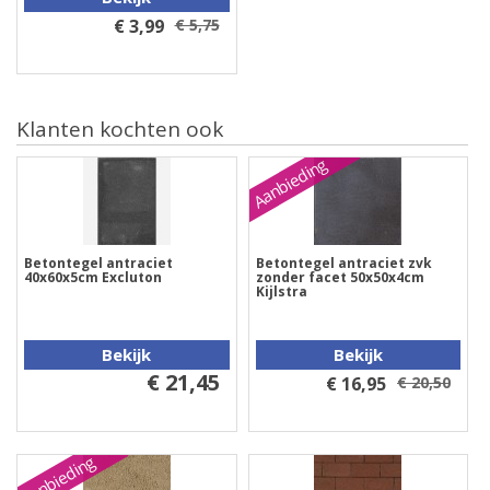
€ 3,99
€ 5,75
Klanten kochten ook
Aanbieding
Betontegel antraciet
Betontegel antraciet zvk
40x60x5cm Excluton
zonder facet 50x50x4cm
Kijlstra
Bekijk
Bekijk
€ 21,45
€ 16,95
€ 20,50
Aanbieding