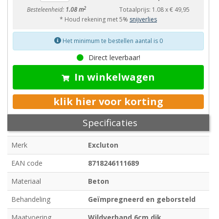
2
Besteleenheid:
1.08 m
Totaalprijs:
1.08
x
€ 49,95
* Houd rekening met 5%
snijverlies
Het minimum te bestellen aantal is 0
Direct leverbaar!
In winkelwagen
klik hier voor korting
Specificaties
Merk
Excluton
EAN code
8718246111689
Materiaal
Beton
Behandeling
Geïmpregneerd en geborsteld
Maatvoering
Wildverband 6cm dik