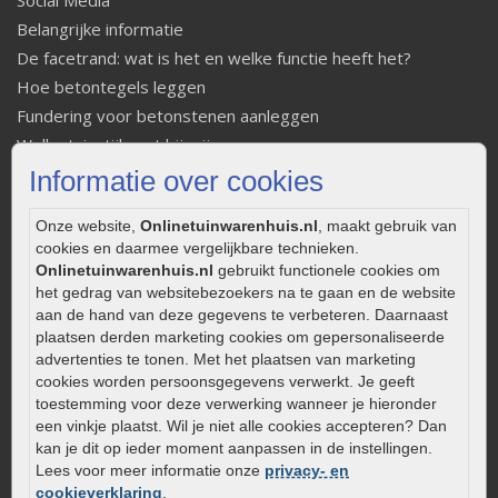
Social Media
Belangrijke informatie
De facetrand: wat is het en welke functie heeft het?
Hoe betontegels leggen
Fundering voor betonstenen aanleggen
Welke tuinstijl past bij mij
Strakke tuin inrichten
Informatie over cookies
Legverbanden gebakken bestrating
Onze website,
Onlinetuinwarenhuis.nl
, maakt gebruik van
Onderhoud van gebakken bestrating
cookies en daarmee vergelijkbare technieken.
Aanlegtips voor gebakken bestrating
Onlinetuinwarenhuis.nl
gebruikt functionele cookies om
Zelf een terras aanleggen
het gedrag van websitebezoekers na te gaan en de website
aan de hand van deze gegevens te verbeteren. Daarnaast
Kleine stadstuin inrichten
plaatsen derden marketing cookies om gepersonaliseerde
0320 – 219170
advertenties te tonen. Met het plaatsen van marketing
cookies worden persoonsgegevens verwerkt. Je geeft
Kaapstanderweg 41
toestemming voor deze verwerking wanneer je hieronder
8243 RB Lelystad
een vinkje plaatst. Wil je niet alle cookies accepteren? Dan
info@onlinetuinwarenhuis.nl
kan je dit op ieder moment aanpassen in de instellingen.
Lees voor meer informatie onze
privacy- en
Routebeschrijving
cookieverklaring
.