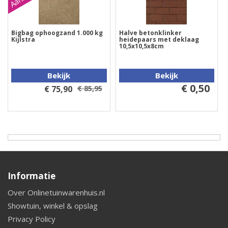
Bigbag ophoogzand 1.000 kg
Halve betonklinker
Kijlstra
heidepaars met deklaag
10,5x10,5x8cm
Bekijk
Bekijk
€ 0,50
€ 75,90
€ 85,95
Informatie
Over Onlinetuinwarenhuis.nl
Showtuin, winkel & opslag
Privacy Policy