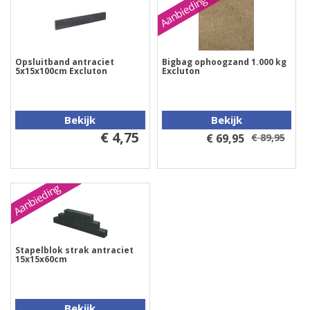
Aanbieding
Opsluitband antraciet
Bigbag ophoogzand 1.000 kg
5x15x100cm Excluton
Excluton
Bekijk
Bekijk
€ 4,75
€ 69,95
€ 89,95
Aanbieding
Stapelblok strak antraciet
15x15x60cm
Bekijk