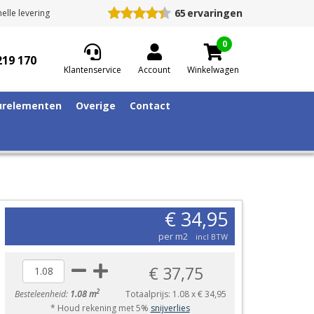
65
ervaringen
elle levering
0
219 170
Klantenservice
Account
Winkelwagen
relementen
Overige
Contact
€ 34,95
per m2
incl BTW
€ 37,75
2
Besteleenheid:
1.08 m
Totaalprijs:
1.08
x
€ 34,95
* Houd rekening met 5%
snijverlies