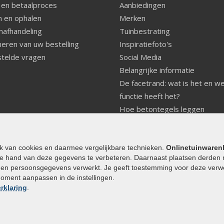
 en betaalproces
Aanbiedingen
 en ophalen
Merken
nafhandeling
Tuinbestrating
eren van uw bestelling
Inspiratiefoto's
telde vragen
Social Media
Belangrijke informatie
De facetrand: wat is het en w
functie heeft het?
Hoe betontegels leggen
Fundering voor betonstenen
aanleggen
Welke tuinstijl past bij mij
ik van cookies en daarmee vergelijkbare technieken.
Onlinetuinwaren
e hand van deze gegevens te verbeteren. Daarnaast plaatsen derden 
Strakke tuin inrichten
den persoonsgegevens verwerkt. Je geeft toestemming voor deze verwerk
Legverbanden gebakken bestr
moment aanpassen in de instellingen.
Onderhoud van gebakken best
rklaring
.
Aanlegtips voor gebakken bes
Zelf een terras aanleggen