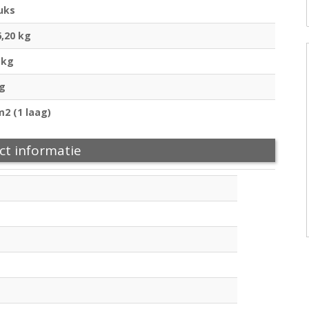
uks
6,20 kg
 kg
kg
m2 (1 laag)
ct informatie