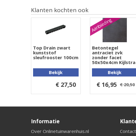
Klanten kochten ook
Aanbieding
Top Drain zwart
Betontegel
kunststof
antraciet zvk
sleufrooster 100cm
zonder facet
50x50x4cm Kijlstra
Bekijk
Bekijk
€ 27,50
€ 16,95
€ 20,50
Informatie
Klant
Over Onlinetuinwarenhuis.nl
Contact