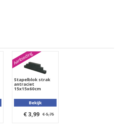
Aanbieding
Stapelblok strak
antraciet
15x15x60cm
Bekijk
€ 3,99
€ 5,75