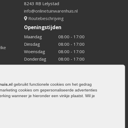
8243 RB Lelystad
info@onlinetuinwarenhuis.nl
Routebeschrijving
Openingstijden
Maandag
08:00 - 17:00
Dinsdag
08:00 - 17:00
elke
Woensdag
08:00 - 17:00
Donderdag
08:00 - 17:00
Vrijdag
08:00 - 17:00
Zaterdag
08:00 - 15.00
Zondag
Gesloten
huis.nl
gebruikt functionele cookies om het gedrag
marketing cookies om gepersonaliseerde advertenties
ing wanneer je hieronder een vinkje plaatst. Wil je
ating
rating
trating