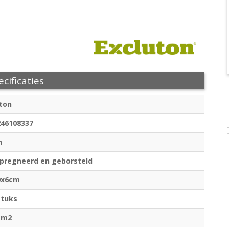
cificaties
ton
246108337
n
pregneerd en geborsteld
0x6cm
stuks
 m2