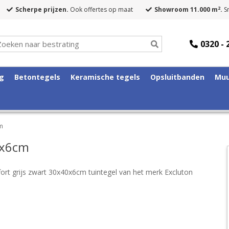
2
Scherpe prijzen.
Ook offertes op maat
Showroom 11.000 m
.
Sn
0320 - 
ng
Betontegels
Keramische tegels
Opsluitbanden
Muu
cm
0x6cm
ort grijs zwart 30x40x6cm tuintegel van het merk Excluton