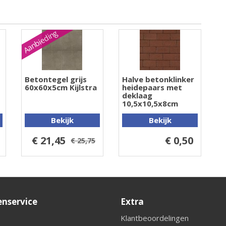
Aanbieding
Betontegel grijs
Halve betonklinker
60x60x5cm Kijlstra
heidepaars met
deklaag
10,5x10,5x8cm
Bekijk
Bekijk
€ 21,45
€ 0,50
€ 25,75
enservice
Extra
Klantbeoordelingen