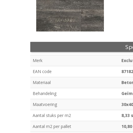
Spe
Merk
Exclu
EAN code
8718
Materiaal
Beto
Behandeling
Geïm
Maatvoering
30x4
Aantal stuks per m2
8,33 
Aantal m2 per pallet
10,80