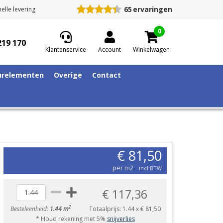
65
ervaringen
elle levering
0
219 170
Klantenservice
Account
Winkelwagen
relementen
Overige
Contact
€ 81,50
per m2
incl BTW
€ 117,36
2
Besteleenheid:
1.44 m
Totaalprijs:
1.44
x
€ 81,50
* Houd rekening met 5%
snijverlies