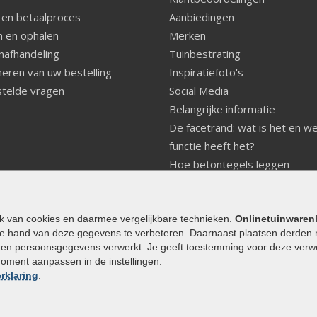
 en betaalproces
Aanbiedingen
 en ophalen
Merken
nafhandeling
Tuinbestrating
eren van uw bestelling
Inspiratiefoto's
telde vragen
Social Media
Belangrijke informatie
De facetrand: wat is het en w
functie heeft het?
Hoe betontegels leggen
Fundering voor betonstenen
aanleggen
Welke tuinstijl past bij mij
ik van cookies en daarmee vergelijkbare technieken.
Onlinetuinwaren
e hand van deze gegevens te verbeteren. Daarnaast plaatsen derden 
Strakke tuin inrichten
den persoonsgegevens verwerkt. Je geeft toestemming voor deze verwerk
Legverbanden gebakken bestr
moment aanpassen in de instellingen.
Onderhoud van gebakken best
rklaring
.
Aanlegtips voor gebakken bes
Zelf een terras aanleggen