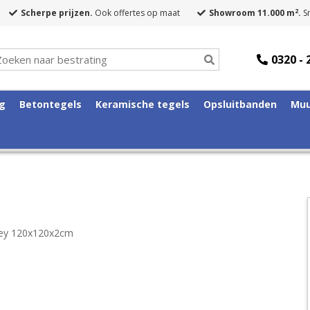
2
Scherpe prijzen.
Ook offertes op maat
Showroom 11.000 m
.
Sn
0320 - 
ng
Betontegels
Keramische tegels
Opsluitbanden
Muu
rey 120x120x2cm