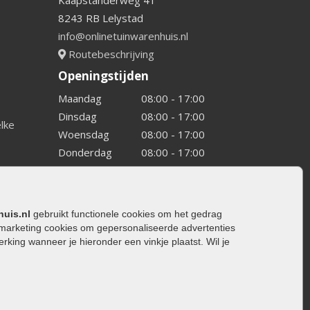
Kaapstanderweg 41
8243 RB Lelystad
info@onlinetuinwarenhuis.nl
Routebeschrijving
Openingstijden
Maandag
08:00 - 17:00
Dinsdag
08:00 - 17:00
elke
Woensdag
08:00 - 17:00
Donderdag
08:00 - 17:00
Vrijdag
08:00 - 17:00
Zaterdag
08:00 - 15.00
Zondag
Gesloten
huis.nl
gebruikt functionele cookies om het gedrag
marketing cookies om gepersonaliseerde advertenties
ing wanneer je hieronder een vinkje plaatst. Wil je
ating
rating
trating