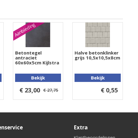
Aanbieding
Betontegel
Halve betonklinker
antraciet
grijs 10,5x10,5x8cm
60x60x5cm Kijlstra
Bekijk
Bekijk
€ 23,00
€ 0,55
€ 27,75
enservice
Extra
Klantbeoordelingen