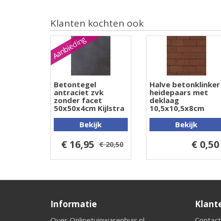
Klanten kochten ook
Aanbieding
Betontegel
Halve betonklinker
antraciet zvk
heidepaars met
zonder facet
deklaag
50x50x4cm Kijlstra
10,5x10,5x8cm
Bekijk
Bekijk
€ 16,95
€ 0,50
€ 20,50
Informatie
Klant
Over Onlinetuinwarenhuis.nl
Contact