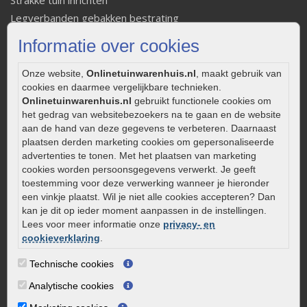
Strakke tuin inrichten
Legverbanden gebakken bestrating
Onderhoud van gebakken bestrating
Informatie over cookies
Aanlegtips voor gebakken bestrating
Zelf een terras aanleggen
Onze website,
Onlinetuinwarenhuis.nl
, maakt gebruik van
cookies en daarmee vergelijkbare technieken.
Kleine stadstuin inrichten
Onlinetuinwarenhuis.nl
gebruikt functionele cookies om
0320 – 219170
het gedrag van websitebezoekers na te gaan en de website
aan de hand van deze gegevens te verbeteren. Daarnaast
Kaapstanderweg 41
plaatsen derden marketing cookies om gepersonaliseerde
8243 RB Lelystad
advertenties te tonen. Met het plaatsen van marketing
info@onlinetuinwarenhuis.nl
cookies worden persoonsgegevens verwerkt. Je geeft
toestemming voor deze verwerking wanneer je hieronder
Routebeschrijving
een vinkje plaatst. Wil je niet alle cookies accepteren? Dan
Openingstijden
kan je dit op ieder moment aanpassen in de instellingen.
Lees voor meer informatie onze
privacy- en
Maandag
08:00 - 17:00
cookieverklaring
.
Dinsdag
08:00 - 17:00
Technische cookies
Woensdag
08:00 - 17:00
Donderdag
08:00 - 17:00
Analytische cookies
Vrijdag
08:00 - 17:00