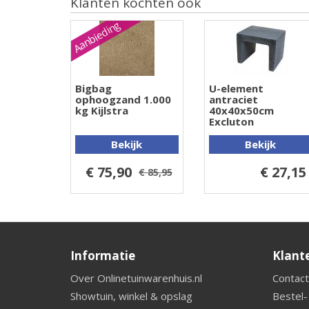
Klanten kochten ook
Aanbieding
Bigbag
U-element
ophoogzand 1.000
antraciet
kg Kijlstra
40x40x50cm
Excluton
Bekijk
Bekijk
€ 75,90
€ 27,15
€ 85,95
Informatie
Klant
Over Onlinetuinwarenhuis.nl
Contact
Showtuin, winkel & opslag
Bestel-