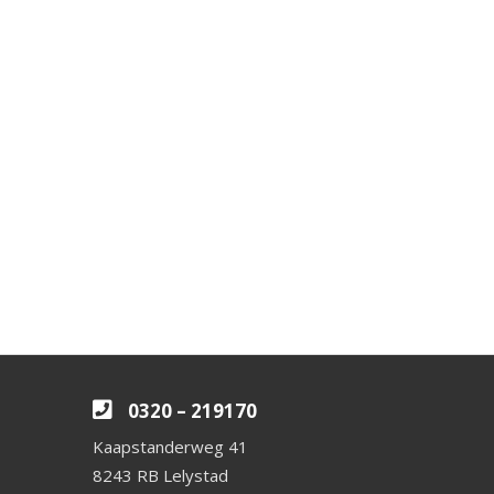
0320 – 219170
Kaapstanderweg 41
8243 RB Lelystad