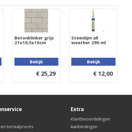
Betonklinker grijs
Steenlijm all
21x10,5x10cm
weather 290 ml
Bekijk
Bekijk
€ 25,29
€ 12,00
enservice
Extra
Klantbeoordelingen
 en betaalproces
Aanbiedingen