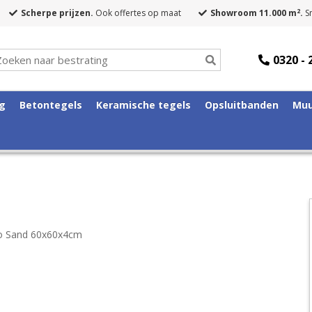
2
Scherpe prijzen.
Ook offertes op maat
Showroom 11.000 m
.
Sn
0320 - 
ng
Betontegels
Keramische tegels
Opsluitbanden
Muu
eo Sand 60x60x4cm