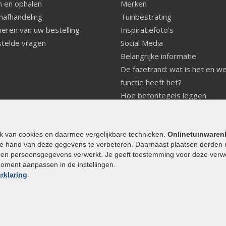
 en ophalen
Merken
nafhandeling
Tuinbestrating
eren van uw bestelling
Inspiratiefoto's
telde vragen
Social Media
Belangrijke informatie
De facetrand: wat is het en w
functie heeft het?
Hoe betontegels leggen
Fundering voor betonstenen
aanleggen
Welke tuinstijl past bij mij
ik van cookies en daarmee vergelijkbare technieken.
Onlinetuinwaren
e hand van deze gegevens te verbeteren. Daarnaast plaatsen derden 
Strakke tuin inrichten
den persoonsgegevens verwerkt. Je geeft toestemming voor deze verwerk
Legverbanden gebakken bestr
moment aanpassen in de instellingen.
Onderhoud van gebakken best
rklaring
.
Aanlegtips voor gebakken bes
Zelf een terras aanleggen
Kleine stadstuin inrichten