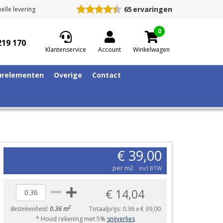
65
ervaringen
elle levering
0
219 170
Klantenservice
Account
Winkelwagen
relementen
Overige
Contact
€ 39,00
per m2
incl BTW
€ 14,04
2
Besteleenheid:
0.36 m
Totaalprijs:
0.36
x
€ 39,00
* Houd rekening met 5%
snijverlies