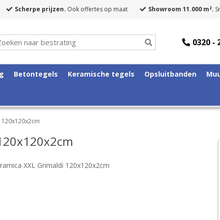
2
Scherpe prijzen.
Ook offertes op maat
Showroom 11.000 m
.
Sn
0320 - 
ng
Betontegels
Keramische tegels
Opsluitbanden
Muu
di 120x120x2cm
i 120x120x2cm
eramica XXL Grimaldi 120x120x2cm