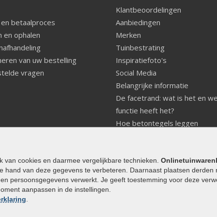
Klantbeoordelingen
 en betaalproces
Aanbiedingen
 en ophalen
Merken
nafhandeling
Tuinbestrating
eren van uw bestelling
Inspiratiefoto's
telde vragen
Social Media
Belangrijke informatie
De facetrand: wat is het en w
functie heeft het?
Hoe betontegels leggen
Fundering voor betonstenen
aanleggen
Welke tuinstijl past bij mij
ik van cookies en daarmee vergelijkbare technieken.
Onlinetuinwaren
e hand van deze gegevens te verbeteren. Daarnaast plaatsen derden 
Strakke tuin inrichten
den persoonsgegevens verwerkt. Je geeft toestemming voor deze verwerk
Legverbanden gebakken bestr
moment aanpassen in de instellingen.
Onderhoud van gebakken best
rklaring
.
Aanlegtips voor gebakken bes