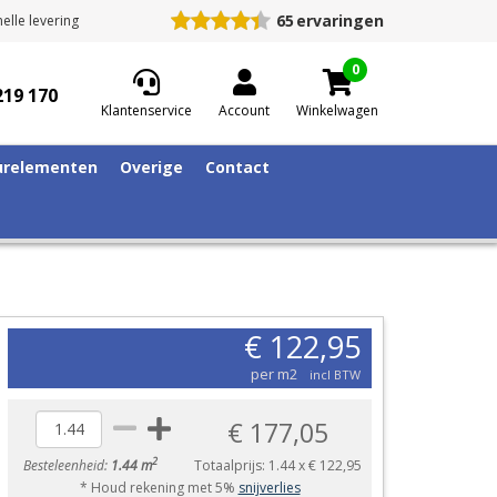
65
ervaringen
elle levering
0
219 170
Klantenservice
Account
Winkelwagen
relementen
Overige
Contact
€ 122,95
per m2
incl BTW
€ 177,05
2
Besteleenheid:
1.44 m
Totaalprijs:
1.44
x
€ 122,95
* Houd rekening met 5%
snijverlies