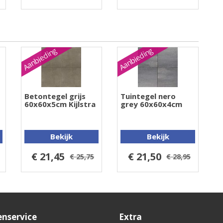
Aanbieding
Aanbieding
Betontegel grijs
Tuintegel nero
60x60x5cm Kijlstra
grey 60x60x4cm
Bekijk
Bekijk
€ 21,45
€ 21,50
€ 25,75
€ 28,95
enservice
Extra