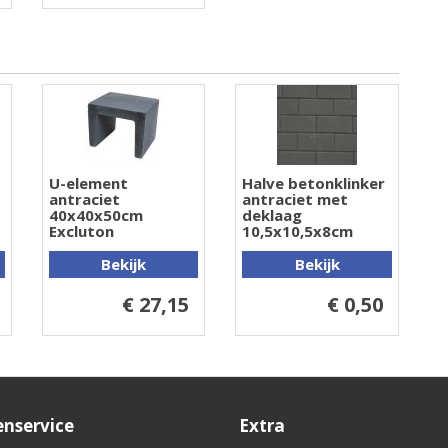
U-element
Halve betonklinker
antraciet
antraciet met
40x40x50cm
deklaag
Excluton
10,5x10,5x8cm
Bekijk
Bekijk
€ 27,15
€ 0,50
enservice
Extra