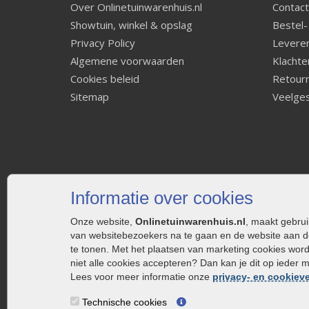
Over Onlinetuinwarenhuis.nl
Contact
Showtuin, winkel & opslag
Bestel-
Privacy Policy
Leveren
Algemene voorwaarden
Klachte
Cookies beleid
Retourn
Sitemap
Veelges
Informatie over cookies
Onze website,
Onlinetuinwarenhuis.nl
, maakt gebru
van websitebezoekers na te gaan en de website aan d
te tonen. Met het plaatsen van marketing cookies wor
niet alle cookies accepteren? Dan kan je dit op ieder 
Lees voor meer informatie onze
privacy- en cookieve
Technische cookies