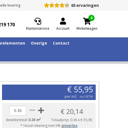
65
ervaringen
elle levering
0
219 170
Klantenservice
Account
Winkelwagen
relementen
Overige
Contact
€ 55,95
per m2
incl BTW
€ 20,14
2
Besteleenheid:
0.36 m
Totaalprijs:
0.36
x
€ 55,95
* Houd rekening met 5%
snijverlies