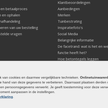
Klantbeoordelingen
 en betaalproces
Aanbiedingen
 en ophalen
Merken
nafhandeling
Tuinbestrating
eren van uw bestelling
Inspiratiefoto's
telde vragen
Social Media
Belangrijke informatie
De facetrand: wat is het en w
functie heeft het?
Hoe betontegels leggen
Fundering voor betonstenen
aanleggen
Welke tuinstijl past bij mij
ik van cookies en daarmee vergelijkbare technieken.
Onlinetuinwaren
e hand van deze gegevens te verbeteren. Daarnaast plaatsen derden 
Strakke tuin inrichten
den persoonsgegevens verwerkt. Je geeft toestemming voor deze verwerk
Legverbanden gebakken bestr
moment aanpassen in de instellingen.
Onderhoud van gebakken best
rklaring
.
Aanlegtips voor gebakken bes