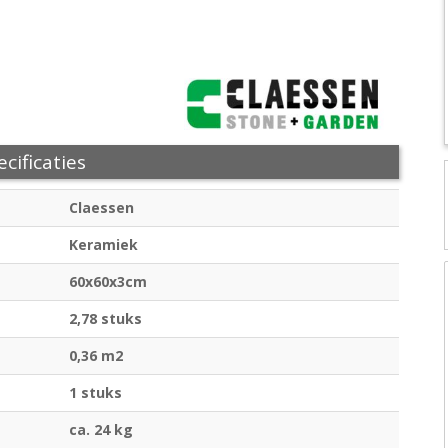
cificaties
Claessen
Keramiek
60x60x3cm
2,78 stuks
0,36 m2
1 stuks
ca. 24 kg