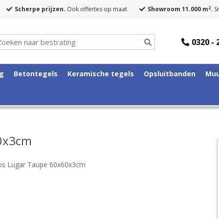
2
Scherpe prijzen.
Ook offertes op maat
Showroom 11.000 m
.
Sn
0320 - 
ng
Betontegels
Keramische tegels
Opsluitbanden
Muu
60x3cm
os Lugar Taupe 60x60x3cm