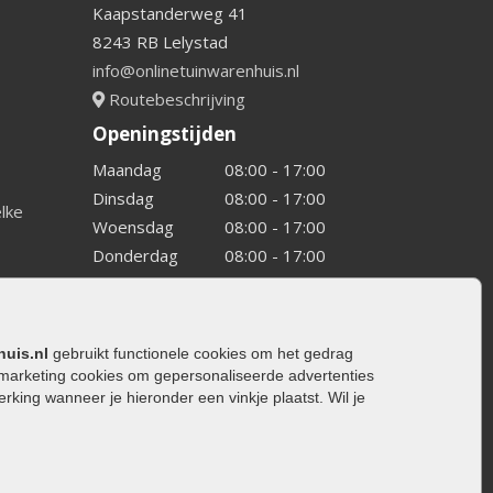
Kaapstanderweg 41
8243 RB Lelystad
info@onlinetuinwarenhuis.nl
Routebeschrijving
Openingstijden
Maandag
08:00 - 17:00
Dinsdag
08:00 - 17:00
elke
Woensdag
08:00 - 17:00
Donderdag
08:00 - 17:00
Vrijdag
08:00 - 17:00
Zaterdag
08:00 - 15.00
Zondag
Gesloten
huis.nl
gebruikt functionele cookies om het gedrag
marketing cookies om gepersonaliseerde advertenties
ing wanneer je hieronder een vinkje plaatst. Wil je
ating
rating
trating