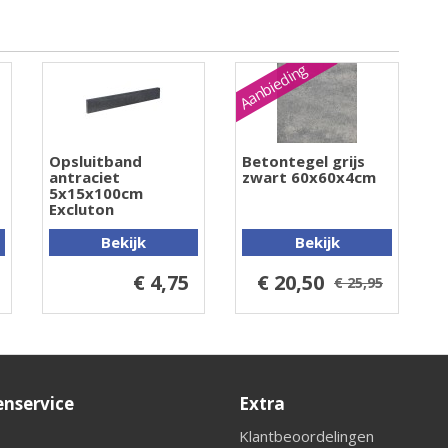
Aanbieding
o
Opsluitband
Betontegel grijs
antraciet
zwart 60x60x4cm
5x15x100cm
Excluton
Bekijk
Bekijk
€ 4,75
€ 20,50
€ 25,95
enservice
Extra
Klantbeoordelingen