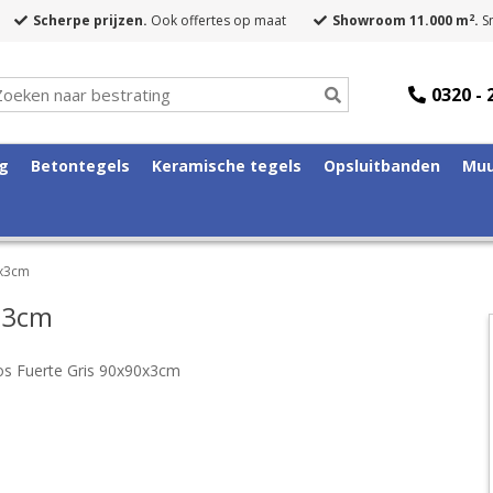
2
Scherpe prijzen.
Ook offertes op maat
Showroom 11.000 m
.
Sn
0320 - 
ng
Betontegels
Keramische tegels
Opsluitbanden
Muu
0x3cm
x3cm
s Fuerte Gris 90x90x3cm