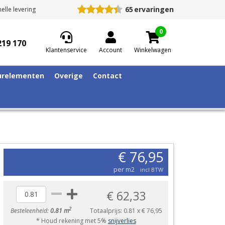
65
ervaringen
elle levering
0
219 170
Klantenservice
Account
Winkelwagen
relementen
Overige
Contact
€ 76,95
per m2
incl BTW
€ 62,33
2
Besteleenheid:
0.81 m
Totaalprijs:
0.81
x
€ 76,95
* Houd rekening met 5%
snijverlies