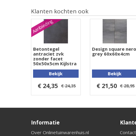
Klanten kochten ook
Aanbieding
Betontegel
Design square ner
antraciet zvk
grey 60x60x4cm
zonder facet
50x50x5cm Kijlstra
Bekijk
Bekijk
€ 24,35
€ 21,50
€ 24,35
€ 28,95
Informatie
Klant
Over Onlinetuinwarenhuis.nl
Contact