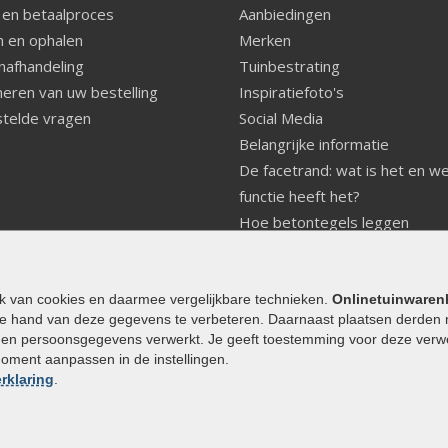
 en betaalproces
Aanbiedingen
 en ophalen
Merken
nafhandeling
Tuinbestrating
eren van uw bestelling
Inspiratiefoto's
telde vragen
Social Media
Belangrijke informatie
De facetrand: wat is het en w
functie heeft het?
Hoe betontegels leggen
Fundering voor betonstenen
aanleggen
Welke tuinstijl past bij mij
ik van cookies en daarmee vergelijkbare technieken.
Onlinetuinwaren
e hand van deze gegevens te verbeteren. Daarnaast plaatsen derden 
Strakke tuin inrichten
den persoonsgegevens verwerkt. Je geeft toestemming voor deze verwerk
Legverbanden gebakken bestr
moment aanpassen in de instellingen.
Onderhoud van gebakken best
rklaring
.
Aanlegtips voor gebakken bes
Zelf een terras aanleggen