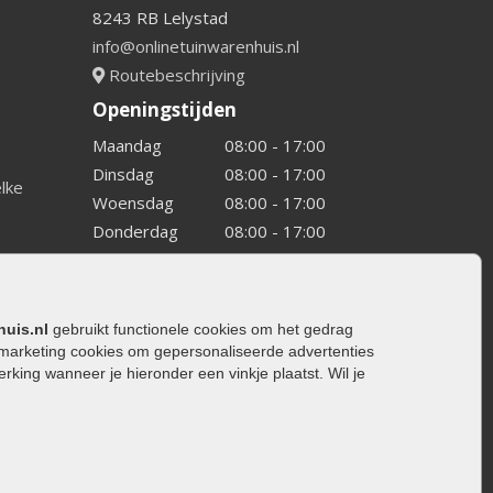
8243 RB Lelystad
info@onlinetuinwarenhuis.nl
Routebeschrijving
Openingstijden
Maandag
08:00 - 17:00
Dinsdag
08:00 - 17:00
elke
Woensdag
08:00 - 17:00
Donderdag
08:00 - 17:00
Vrijdag
08:00 - 17:00
Zaterdag
08:00 - 15.00
Zondag
Gesloten
huis.nl
gebruikt functionele cookies om het gedrag
marketing cookies om gepersonaliseerde advertenties
ing wanneer je hieronder een vinkje plaatst. Wil je
ating
rating
trating