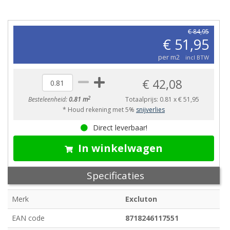
€ 84,95
€ 51,95
per m2
incl BTW
€ 42,08
2
Besteleenheid:
0.81 m
Totaalprijs:
0.81
x
€ 51,95
* Houd rekening met 5%
snijverlies
Direct leverbaar!
In winkelwagen
Specificaties
Merk
Excluton
EAN code
8718246117551