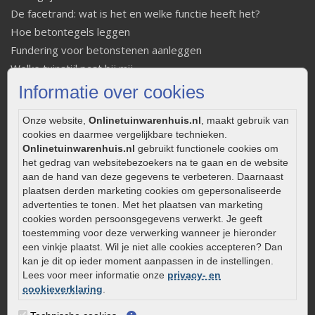
De facetrand: wat is het en welke functie heeft het?
Hoe betontegels leggen
Fundering voor betonstenen aanleggen
Welke tuinstijl past bij mij
Strakke tuin inrichten
Informatie over cookies
Legverbanden gebakken bestrating
Onze website,
Onlinetuinwarenhuis.nl
, maakt gebruik van
Onderhoud van gebakken bestrating
cookies en daarmee vergelijkbare technieken.
Aanlegtips voor gebakken bestrating
Onlinetuinwarenhuis.nl
gebruikt functionele cookies om
Zelf een terras aanleggen
het gedrag van websitebezoekers na te gaan en de website
Kleine stadstuin inrichten
aan de hand van deze gegevens te verbeteren. Daarnaast
plaatsen derden marketing cookies om gepersonaliseerde
0320 – 219170
advertenties te tonen. Met het plaatsen van marketing
cookies worden persoonsgegevens verwerkt. Je geeft
Kaapstanderweg 41
toestemming voor deze verwerking wanneer je hieronder
8243 RB Lelystad
een vinkje plaatst. Wil je niet alle cookies accepteren? Dan
info@onlinetuinwarenhuis.nl
kan je dit op ieder moment aanpassen in de instellingen.
Lees voor meer informatie onze
privacy- en
Routebeschrijving
cookieverklaring
.
Openingstijden