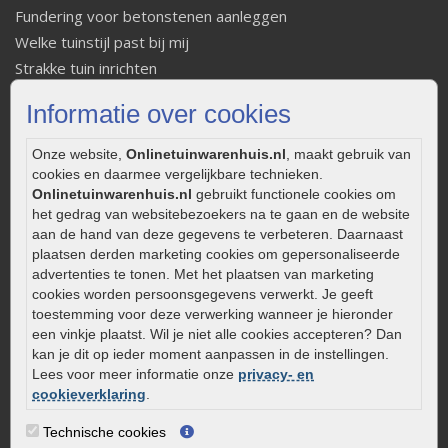
Fundering voor betonstenen aanleggen
Welke tuinstijl past bij mij
Strakke tuin inrichten
Legverbanden gebakken bestrating
Informatie over cookies
Onderhoud van gebakken bestrating
Aanlegtips voor gebakken bestrating
Onze website,
Onlinetuinwarenhuis.nl
, maakt gebruik van
Zelf een terras aanleggen
cookies en daarmee vergelijkbare technieken.
Onlinetuinwarenhuis.nl
gebruikt functionele cookies om
Kleine stadstuin inrichten
het gedrag van websitebezoekers na te gaan en de website
0320 – 219170
aan de hand van deze gegevens te verbeteren. Daarnaast
plaatsen derden marketing cookies om gepersonaliseerde
Kaapstanderweg 41
advertenties te tonen. Met het plaatsen van marketing
8243 RB Lelystad
cookies worden persoonsgegevens verwerkt. Je geeft
info@onlinetuinwarenhuis.nl
toestemming voor deze verwerking wanneer je hieronder
een vinkje plaatst. Wil je niet alle cookies accepteren? Dan
Routebeschrijving
kan je dit op ieder moment aanpassen in de instellingen.
Openingstijden
Lees voor meer informatie onze
privacy- en
cookieverklaring
.
Maandag
08:00 - 17:00
Dinsdag
08:00 - 17:00
Technische cookies