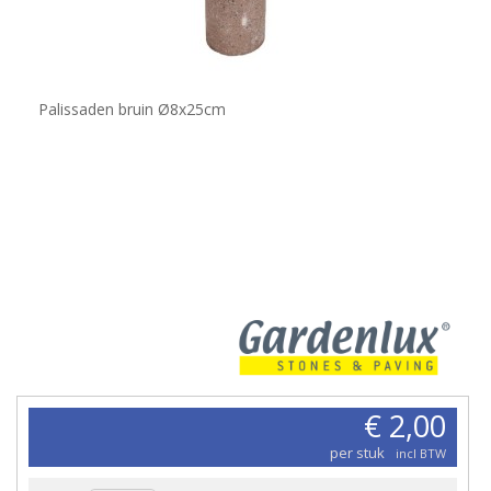
Palissaden bruin Ø8x25cm
€ 2,00
per stuk
incl BTW