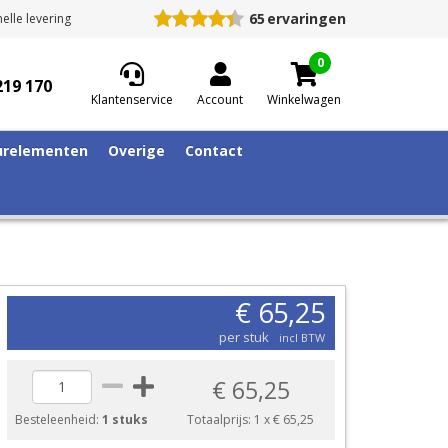
65
ervaringen
elle levering
0
219 170
Klantenservice
Account
Winkelwagen
relementen
Overige
Contact
€ 65,25
per stuk
incl BTW
€ 65,25
Besteleenheid:
1 stuks
Totaalprijs:
1
x
€ 65,25