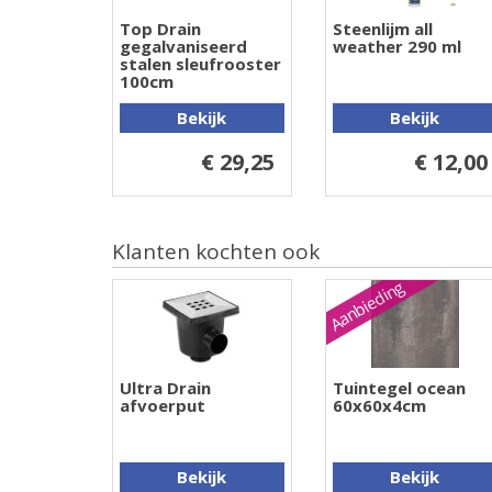
Top Drain
Steenlijm all
gegalvaniseerd
weather 290 ml
stalen sleufrooster
100cm
Bekijk
Bekijk
€ 29,25
€ 12,00
Klanten kochten ook
Aanbieding
Ultra Drain
Tuintegel ocean
afvoerput
60x60x4cm
Bekijk
Bekijk