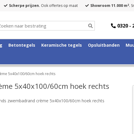
2
Scherpe prijzen.
Ook offertes op maat
Showroom 11.000 m
.
Sn
0320 - 
ng
Betontegels
Keramische tegels
Opsluitbanden
Muu
ème 5x40x100/60cm hoek rechts
ème 5x40x100/60cm hoek rechts
ands zwembadrand crème 5x40x100/60cm hoek rechts