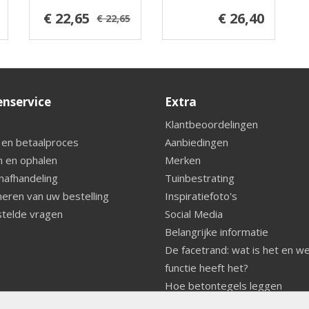
€ 22,65
€ 26,40
€ 22,65
enservice
Extra
Klantbeoordelingen
 en betaalproces
Aanbiedingen
 en ophalen
Merken
nafhandeling
Tuinbestrating
eren van uw bestelling
Inspiratiefoto's
telde vragen
Social Media
Belangrijke informatie
De facetrand: wat is het en w
functie heeft het?
Hoe betontegels leggen
Fundering voor betonstenen