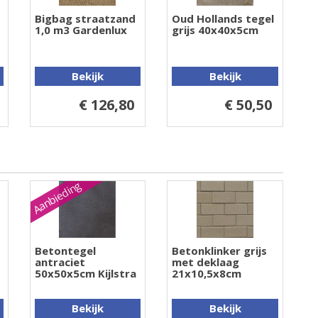
Bigbag straatzand
Oud Hollands tegel
1,0 m3 Gardenlux
grijs 40x40x5cm
Bekijk
Bekijk
€ 126,80
€ 50,50
Aanbieding
Betontegel
Betonklinker grijs
antraciet
met deklaag
50x50x5cm Kijlstra
21x10,5x8cm
Bekijk
Bekijk