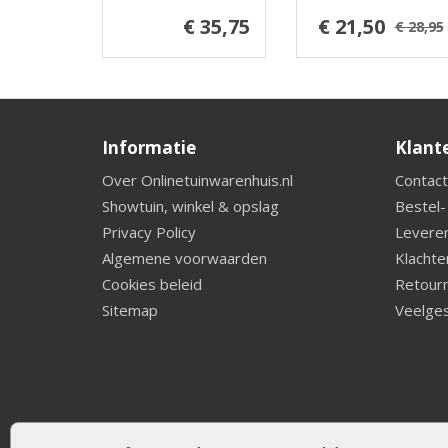
€ 35,75
€ 21,50
€ 28,95
Informatie
Klant
Over Onlinetuinwarenhuis.nl
Contact
Showtuin, winkel & opslag
Bestel-
Privacy Policy
Leveren
Algemene voorwaarden
Klachte
Cookies beleid
Retourn
Sitemap
Veelges