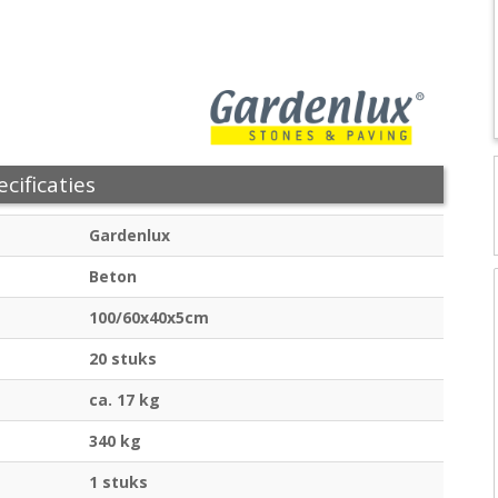
cificaties
Gardenlux
Beton
100/60x40x5cm
20 stuks
ca. 17 kg
340 kg
1 stuks