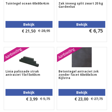
Tuintegel ocean 60x60x4cm
Zak inveeg split zwart 20 kg
Gardenlux
Bekijk
Bekijk
€ 6,75
€ 21,50
€ 28,95
Aanbieding
Aanbieding
Linia palissade strak
Betontegel antraciet zvk
antraciet 15x15x60cm
zonder facet 60x60x5cm
Kijlstra
Bekijk
Bekijk
€ 3,99
€ 5,75
€ 23,00
€ 27,75