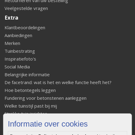
Retourneren van uw bestelling
Veelgestelde vragen
Extra
Klantbeoordelingen
Aanbiedingen
Merken
Tuinbestrating
Inspiratiefoto's
Social Media
Belangrijke informatie
De facetrand: wat is het en welke functie heeft het?
Hoe betontegels leggen
Fundering voor betonstenen aanleggen
Welke tuinstijl past bij mij
Strakke tuin inrichten
Legverbanden gebakken bestrating
Informatie over cookies
Onderhoud van gebakken bestrating