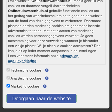
Onze website,
Onlinetuinwarenhuis.nl
, maakt gebruik van
Aanlegtips voor gebakken bestrating
cookies en daarmee vergelijkbare technieken.
Zelf een terras aanleggen
Onlinetuinwarenhuis.nl
gebruikt functionele cookies om
Kleine stadstuin inrichten
het gedrag van websitebezoekers na te gaan en de website
aan de hand van deze gegevens te verbeteren. Daarnaast
0320 – 219170
plaatsen derden marketing cookies om gepersonaliseerde
advertenties te tonen. Met het plaatsen van marketing
Kaapstanderweg 41
cookies worden persoonsgegevens verwerkt. Je geeft
8243 RB Lelystad
toestemming voor deze verwerking wanneer je hieronder
info@onlinetuinwarenhuis.nl
een vinkje plaatst. Wil je niet alle cookies accepteren? Dan
Routebeschrijving
kan je dit op ieder moment aanpassen in de instellingen.
Lees voor meer informatie onze
privacy- en
Openingstijden
cookieverklaring
.
Maandag
08:00 - 17:00
Technische cookies
Dinsdag
08:00 - 17:00
Analytische cookies
Woensdag
08:00 - 17:00
Donderdag
08:00 - 17:00
Marketing cookies
Vrijdag
08:00 - 17:00
Doorgaan naar de website
Zaterdag
08:00 - 15.00
Zondag
Gesloten