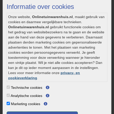
Strakke tuin inrichten
Informatie over cookies
Legverbanden gebakken bestrating
Onderhoud van gebakken bestrating
Onze website,
Onlinetuinwarenhuis.nl
, maakt gebruik van
cookies en daarmee vergelijkbare technieken.
Aanlegtips voor gebakken bestrating
Onlinetuinwarenhuis.nl
gebruikt functionele cookies om
Zelf een terras aanleggen
het gedrag van websitebezoekers na te gaan en de website
Kleine stadstuin inrichten
aan de hand van deze gegevens te verbeteren. Daarnaast
plaatsen derden marketing cookies om gepersonaliseerde
0320 – 219170
advertenties te tonen. Met het plaatsen van marketing
cookies worden persoonsgegevens verwerkt. Je geeft
Kaapstanderweg 41
toestemming voor deze verwerking wanneer je hieronder
8243 RB Lelystad
een vinkje plaatst. Wil je niet alle cookies accepteren? Dan
info@onlinetuinwarenhuis.nl
kan je dit op ieder moment aanpassen in de instellingen.
Routebeschrijving
Lees voor meer informatie onze
privacy- en
cookieverklaring
.
Openingstijden
Technische cookies
Maandag
08:00 - 17:00
Dinsdag
08:00 - 17:00
Analytische cookies
Woensdag
08:00 - 17:00
Marketing cookies
Donderdag
08:00 - 17:00