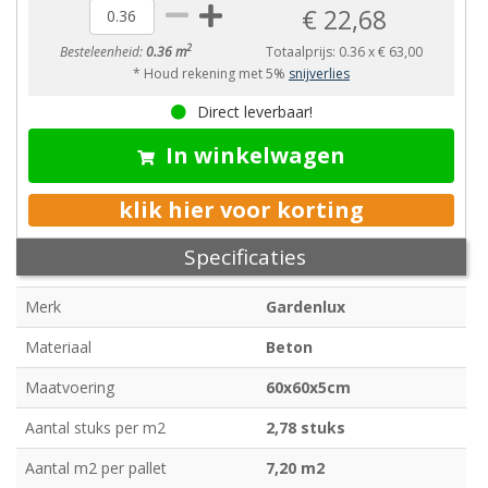
€ 22,68
2
Besteleenheid:
0.36 m
Totaalprijs:
0.36
x
€ 63,00
* Houd rekening met 5%
snijverlies
Direct leverbaar!
In winkelwagen
klik hier voor korting
Specificaties
Merk
Gardenlux
Materiaal
Beton
Maatvoering
60x60x5cm
Aantal stuks per m2
2,78 stuks
Aantal m2 per pallet
7,20 m2