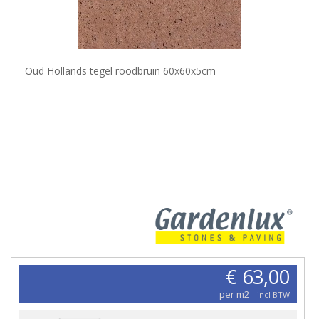
Oud Hollands tegel roodbruin 60x60x5cm
€ 63,00
per m2
incl BTW