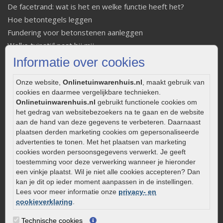
De facetrand: wat is het en welke functie heeft het?
Hoe betontegels leggen
Fundering voor betonstenen aanleggen
Welke tuinstijl past bij mij
Strakke tuin inrichten
Informatie over cookies
Legverbanden gebakken bestrating
Onze website,
Onlinetuinwarenhuis.nl
, maakt gebruik van
Onderhoud van gebakken bestrating
cookies en daarmee vergelijkbare technieken.
Aanlegtips voor gebakken bestrating
Onlinetuinwarenhuis.nl
gebruikt functionele cookies om
Zelf een terras aanleggen
het gedrag van websitebezoekers na te gaan en de website
Kleine stadstuin inrichten
aan de hand van deze gegevens te verbeteren. Daarnaast
plaatsen derden marketing cookies om gepersonaliseerde
0320 – 219170
advertenties te tonen. Met het plaatsen van marketing
cookies worden persoonsgegevens verwerkt. Je geeft
Kaapstanderweg 41
toestemming voor deze verwerking wanneer je hieronder
8243 RB Lelystad
een vinkje plaatst. Wil je niet alle cookies accepteren? Dan
info@onlinetuinwarenhuis.nl
kan je dit op ieder moment aanpassen in de instellingen.
Lees voor meer informatie onze
privacy- en
Routebeschrijving
cookieverklaring
.
Openingstijden
Technische cookies