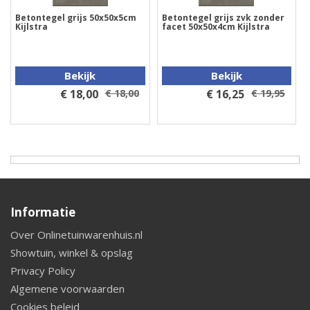
Betontegel grijs 50x50x5cm
Betontegel grijs zvk zonder
Kijlstra
facet 50x50x4cm Kijlstra
Bekijk
Bekijk
€ 18,00
€ 18,00
€ 16,25
€ 19,95
Informatie
Over Onlinetuinwarenhuis.nl
Showtuin, winkel & opslag
Privacy Policy
Algemene voorwaarden
Cookies beleid