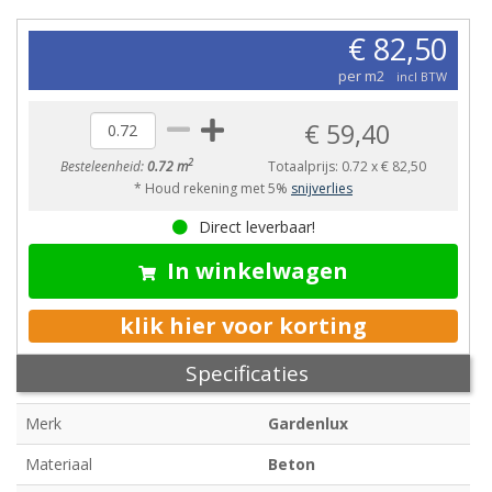
€ 82,50
per m2
incl BTW
€ 59,40
2
Besteleenheid:
0.72 m
Totaalprijs:
0.72
x
€ 82,50
* Houd rekening met 5%
snijverlies
Direct leverbaar!
In winkelwagen
klik hier voor korting
Specificaties
Merk
Gardenlux
Materiaal
Beton