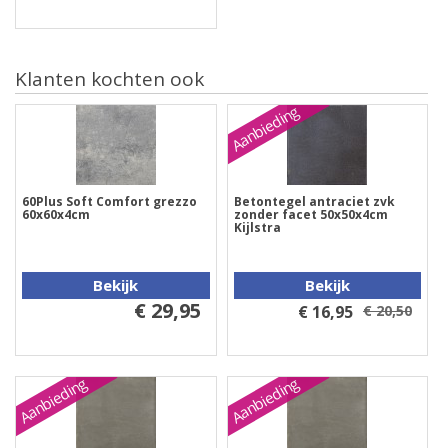
Klanten kochten ook
Aanbieding
60Plus Soft Comfort grezzo
Betontegel antraciet zvk
60x60x4cm
zonder facet 50x50x4cm
Kijlstra
Bekijk
Bekijk
€ 29,95
€ 16,95
€ 20,50
Aanbieding
Aanbieding