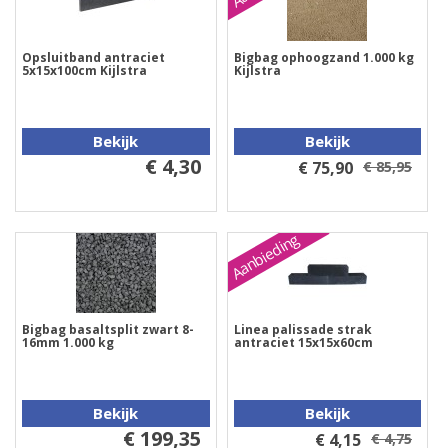
Opsluitband antraciet
Bigbag ophoogzand 1.000 kg
5x15x100cm Kijlstra
Kijlstra
Bekijk
Bekijk
€ 4,30
€ 75,90
€ 85,95
Aanbieding
Bigbag basaltsplit zwart 8-
Linea palissade strak
16mm 1.000 kg
antraciet 15x15x60cm
Bekijk
Bekijk
€ 199,35
€ 4,15
€ 4,75