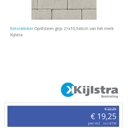
Betonklinker
Opritsteen grijs 21x10,5x6cm van het merk
Kijlstra
€ 22,25
€ 19,25
per m2
incl BTW