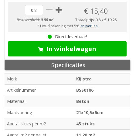
€ 15,40
2
Besteleenheid:
0.80 m
Totaalprijs:
0.8
x
€ 19,25
* Houd rekening met 5%
snijverlies
Direct leverbaar!
In winkelwagen
Specificaties
Merk
Kijlstra
Artikelnummer
BSS0106
Materiaal
Beton
Maatvoering
21x10,5x6cm
Aantal stuks per m2
45 stuks
Aantal m2 per pallet
11,20 m2