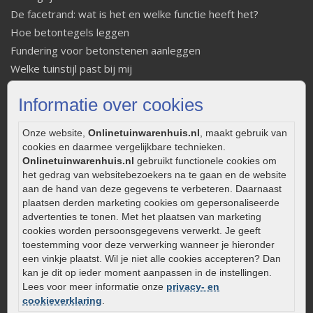
De facetrand: wat is het en welke functie heeft het?
Hoe betontegels leggen
Fundering voor betonstenen aanleggen
Welke tuinstijl past bij mij
Strakke tuin inrichten
Informatie over cookies
Legverbanden gebakken bestrating
Onderhoud van gebakken bestrating
Onze website,
Onlinetuinwarenhuis.nl
, maakt gebruik van
Aanlegtips voor gebakken bestrating
cookies en daarmee vergelijkbare technieken.
Zelf een terras aanleggen
Onlinetuinwarenhuis.nl
gebruikt functionele cookies om
het gedrag van websitebezoekers na te gaan en de website
Kleine stadstuin inrichten
aan de hand van deze gegevens te verbeteren. Daarnaast
0320 – 219170
plaatsen derden marketing cookies om gepersonaliseerde
advertenties te tonen. Met het plaatsen van marketing
Kaapstanderweg 41
cookies worden persoonsgegevens verwerkt. Je geeft
8243 RB Lelystad
toestemming voor deze verwerking wanneer je hieronder
een vinkje plaatst. Wil je niet alle cookies accepteren? Dan
info@onlinetuinwarenhuis.nl
kan je dit op ieder moment aanpassen in de instellingen.
Routebeschrijving
Lees voor meer informatie onze
privacy- en
Openingstijden
cookieverklaring
.