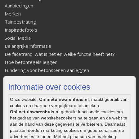
Aanbiedingen
Merken
Tuinbestrating
Inspiratiefoto's
Social Media
Belangrijke informatie
De facetrand: wat is het en welke functie heeft het?
Hoe betontegels leggen
Fundering voor betonstenen aanleggen
Welke tuinstijl past bij mij
Informatie over cookies
Strakke tuin inrichten
Legverbanden gebakken bestrating
Onze website,
Onlinetuinwarenhuis.nl
, maakt gebruik van
Onderhoud van gebakken bestrating
cookies en daarmee vergelijkbare technieken.
Aanlegtips voor gebakken bestrating
Onlinetuinwarenhuis.nl
gebruikt functionele cookies om
het gedrag van websitebezoekers na te gaan en de website
Zelf een terras aanleggen
aan de hand van deze gegevens te verbeteren. Daarnaast
Kleine stadstuin inrichten
plaatsen derden marketing cookies om gepersonaliseerde
0320 – 219170
advertenties te tonen. Met het plaatsen van marketing