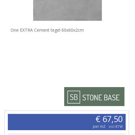
One EXTRA Cement tegel 60x60x2cm
€ 67,50
per m2
incl BTW