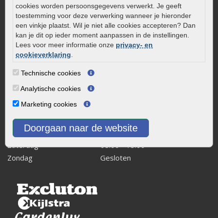
cookies worden persoonsgegevens verwerkt. Je geeft
Kaapstanderweg 41
toestemming voor deze verwerking wanneer je hieronder
8243 RB Lelystad
een vinkje plaatst. Wil je niet alle cookies accepteren? Dan
kan je dit op ieder moment aanpassen in de instellingen.
info@onlinetuinwarenhuis.nl
Lees voor meer informatie onze
privacy- en
Routebeschrijving
cookieverklaring
.
Openingstijden
Technische cookies
Maandag
08:00 - 17:00
Analytische cookies
Dinsdag
08:00 - 17:00
Marketing cookies
Woensdag
08:00 - 17:00
Donderdag
08:00 - 17:00
Doorgaan naar de website
Vrijdag
08:00 - 17:00
Zaterdag
08:00 - 15.00
Zondag
Gesloten