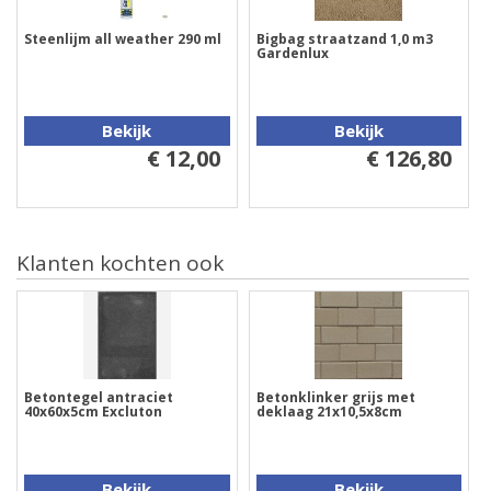
Steenlijm all weather 290 ml
Bigbag straatzand 1,0 m3
Gardenlux
Bekijk
Bekijk
€ 12,00
€ 126,80
Klanten kochten ook
Betontegel antraciet
Betonklinker grijs met
40x60x5cm Excluton
deklaag 21x10,5x8cm
Bekijk
Bekijk