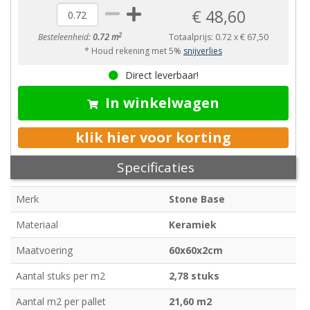
€ 48,60
2
Besteleenheid:
0.72 m
Totaalprijs:
0.72
x
€ 67,50
* Houd rekening met 5%
snijverlies
Direct leverbaar!
In winkelwagen
klik hier voor korting
Specificaties
Merk
Stone Base
Materiaal
Keramiek
Maatvoering
60x60x2cm
Aantal stuks per m2
2,78 stuks
Aantal m2 per pallet
21,60 m2