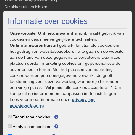
Strakke tuin inrichten
Legverbanden gebakken bestrating
Informatie over cookies
Onderhoud van gebakken bestrating
Aanlegtips voor gebakken bestrating
Onze website,
Onlinetuinwarenhuis.nl
, maakt gebruik van
Zelf een terras aanleggen
cookies en daarmee vergelijkbare technieken.
Onlinetuinwarenhuis.nl
gebruikt functionele cookies om
Kleine stadstuin inrichten
het gedrag van websitebezoekers na te gaan en de website
0320 – 219170
aan de hand van deze gegevens te verbeteren. Daarnaast
plaatsen derden marketing cookies om gepersonaliseerde
Kaapstanderweg 41
advertenties te tonen. Met het plaatsen van marketing
8243 RB Lelystad
cookies worden persoonsgegevens verwerkt. Je geeft
info@onlinetuinwarenhuis.nl
toestemming voor deze verwerking wanneer je hieronder
een vinkje plaatst. Wil je niet alle cookies accepteren? Dan
Routebeschrijving
kan je dit op ieder moment aanpassen in de instellingen.
Openingstijden
Lees voor meer informatie onze
privacy- en
cookieverklaring
.
Maandag
08:00 - 17:00
Dinsdag
08:00 - 17:00
Technische cookies
Woensdag
08:00 - 17:00
Analytische cookies
Donderdag
08:00 - 17:00