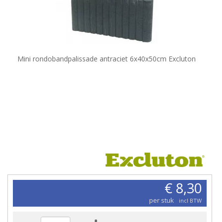
Mini rondobandpalissade antraciet 6x40x50cm Excluton
€ 8,30
per stuk
incl BTW