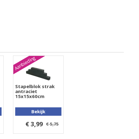
Aanbieding
Stapelblok strak
antraciet
15x15x60cm
Bekijk
€ 3,99
€ 5,75