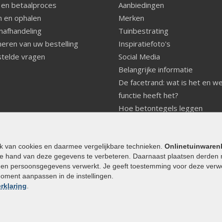
 en betaalproces
Aanbiedingen
 en ophalen
Merken
nafhandeling
Tuinbestrating
eren van uw bestelling
Inspiratiefoto's
telde vragen
Social Media
Belangrijke informatie
De facetrand: wat is het en w
functie heeft het?
Hoe betontegels leggen
Fundering voor betonstenen
aanleggen
Welke tuinstijl past bij mij
ik van cookies en daarmee vergelijkbare technieken.
Onlinetuinwaren
e hand van deze gegevens te verbeteren. Daarnaast plaatsen derden 
Strakke tuin inrichten
den persoonsgegevens verwerkt. Je geeft toestemming voor deze verwerk
Legverbanden gebakken bestr
moment aanpassen in de instellingen.
Onderhoud van gebakken best
rklaring
.
Aanlegtips voor gebakken bes
Zelf een terras aanleggen