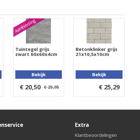
Aanbieding
Tuintegel grijs
Betonklinker grijs
zwart 60x60x4cm
21x10,5x10cm
Bekijk
Bekijk
€ 20,50
€ 25,29
€ 25,95
enservice
Extra
Klantbeoordelingen