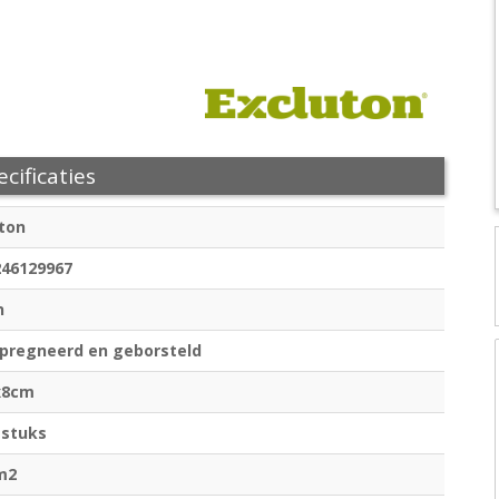
cificaties
ton
246129967
n
pregneerd en geborsteld
x8cm
 stuks
m2