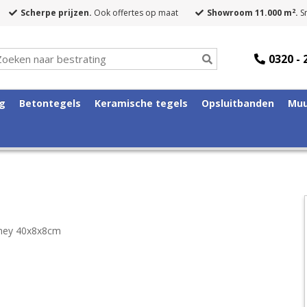
2
Scherpe prijzen.
Ook offertes op maat
Showroom 11.000 m
.
Sn
0320 - 
ng
Betontegels
Keramische tegels
Opsluitbanden
Muu
ney 40x8x8cm