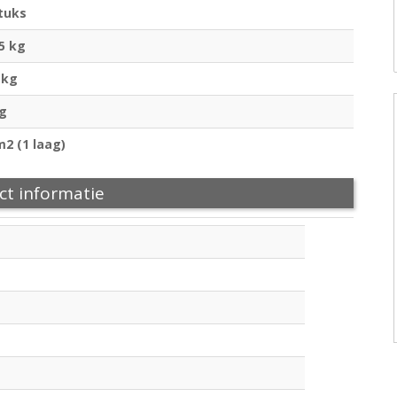
tuks
,5 kg
 kg
kg
m2 (1 laag)
ct informatie