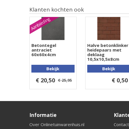
Klanten kochten ook
Aanbieding
Betontegel
Halve betonklinker
antraciet
heidepaars met
60x60x4cm
deklaag
10,5x10,5x8cm
Bekijk
Bekijk
€ 20,50
€ 0,50
€ 25,95
Informatie
Klant
Over Onlinetuinwarenhuis.nl
Contact