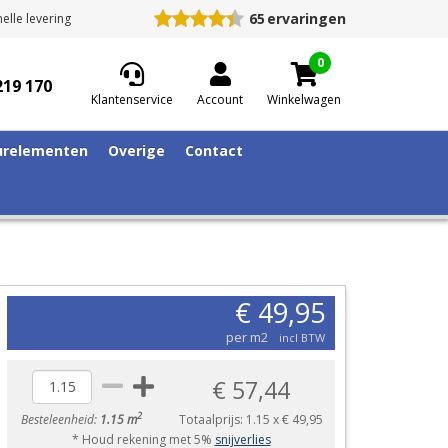
65
ervaringen
elle levering
0
219 170
Klantenservice
Account
Winkelwagen
relementen
Overige
Contact
€ 49,95
per m2
incl BTW
€ 57,44
2
Besteleenheid:
1.15 m
Totaalprijs:
1.15
x
€ 49,95
* Houd rekening met 5%
snijverlies