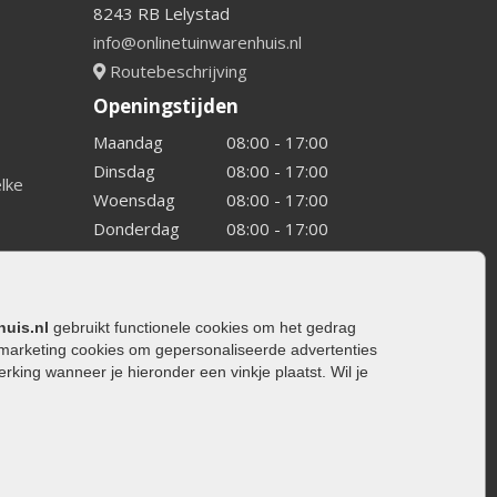
8243 RB Lelystad
info@onlinetuinwarenhuis.nl
Routebeschrijving
Openingstijden
Maandag
08:00 - 17:00
Dinsdag
08:00 - 17:00
elke
Woensdag
08:00 - 17:00
Donderdag
08:00 - 17:00
Vrijdag
08:00 - 17:00
Zaterdag
08:00 - 15.00
Zondag
Gesloten
huis.nl
gebruikt functionele cookies om het gedrag
marketing cookies om gepersonaliseerde advertenties
ing wanneer je hieronder een vinkje plaatst. Wil je
ating
rating
trating