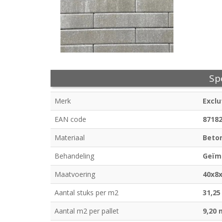
Spe
Merk
Exclu
EAN code
8718
Materiaal
Beto
Behandeling
Geïm
Maatvoering
40x8
Aantal stuks per m2
31,25
Aantal m2 per pallet
9,20 